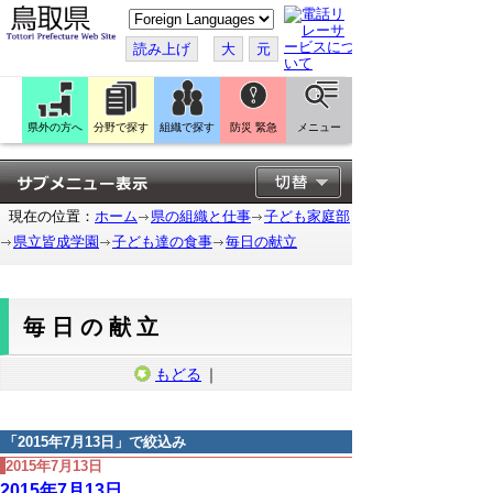
こ
の
ペ
読み上げ
大
元
ー
ジ
を
翻
訳
県外の方へ
分野で探す
組織で探す
防災 緊急
メニュー
す
る
現在の位置：
ホーム
県の組織と仕事
子ども家庭部
県立皆成学園
子ども達の食事
毎日の献立
毎日の献立
もどる
｜
「
2015年7月13日
」で絞込み
2015年7月13日
2015年7月13日