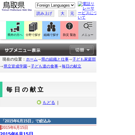
こ
の
ペ
読み上げ
大
元
ー
ジ
を
翻
訳
県外の方へ
分野で探す
組織で探す
防災 緊急
メニュー
す
る
現在の位置：
ホーム
県の組織と仕事
子ども家庭部
県立皆成学園
子ども達の食事
毎日の献立
毎日の献立
もどる
｜
「
2015年6月15日
」で絞込み
2015年6月15日
2015年6月15日