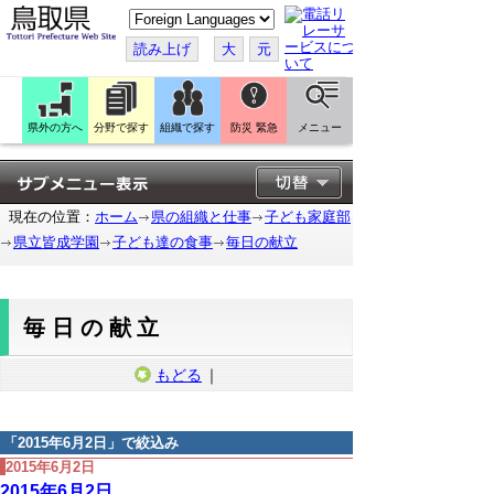
こ
の
ペ
読み上げ
大
元
ー
ジ
を
翻
訳
県外の方へ
分野で探す
組織で探す
防災 緊急
メニュー
す
る
現在の位置：
ホーム
県の組織と仕事
子ども家庭部
県立皆成学園
子ども達の食事
毎日の献立
毎日の献立
もどる
｜
「
2015年6月2日
」で絞込み
2015年6月2日
2015年6月2日