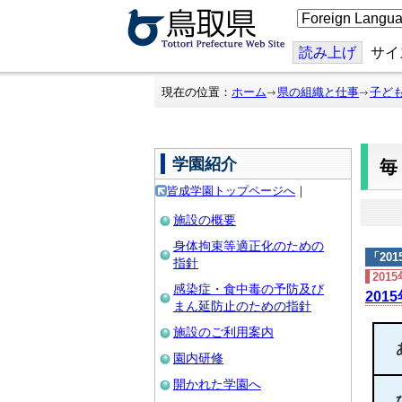
こ
の
ペ
ー
読み上げ
サイ
ジ
を
翻
現在の位置：
ホーム
県の組織と仕事
子ど
訳
す
る
学園紹介
皆成学園トップページへ
｜
施設の概要
身体拘束等適正化のための
「
20
指針
201
感染症・食中毒の予防及び
201
まん延防止のための指針
施設のご利用案内
園内研修
開かれた学園へ