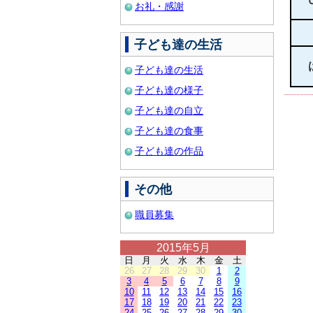
お礼・感謝
子ども達の生活
子ども達の生活
子ども達の様子
子ども達の自立
子ども達の食事
子ども達の作品
その他
職員募集
2015年5月
日
月
火
水
木
金
土
26
27
28
29
30
1
2
3
4
5
6
7
8
9
10
11
12
13
14
15
16
17
18
19
20
21
22
23
24
25
26
27
28
29
30