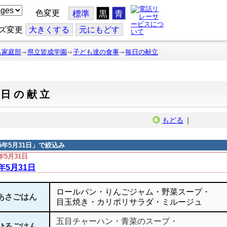
色変更
標準
黒
青
ズ変更
大
きくする
元
にもどす
も家庭部
県立皆成学園
子ども達の食事
毎日の献立
毎日の献立
もどる
｜
15年5月31日
」で絞込み
5年5月31日
5年5月31日
ロールパン・りんごジャム・野菜スープ・
あさごはん
目玉焼き・カリポリサラダ・ミルージュ
五目チャーハン・青菜のスープ・
ひるごはん