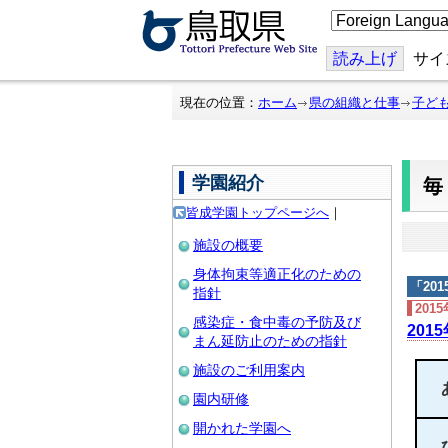
こ
の
ペ
ー
読み上げ
サイ
ジ
を
翻
現在の位置：
ホーム
県の組織と仕事
子ど
訳
す
る
学園紹介
皆成学園トップページへ
｜
施設の概要
身体拘束等適正化のための
「
20
指針
201
感染症・食中毒の予防及び
201
まん延防止のための指針
施設のご利用案内
園内研修
開かれた学園へ