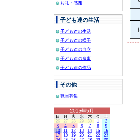
お礼・感謝
子ども達の生活
子ども達の生活
子ども達の様子
子ども達の自立
子ども達の食事
子ども達の作品
その他
職員募集
2015年5月
日
月
火
水
木
金
土
26
27
28
29
30
1
2
3
4
5
6
7
8
9
10
11
12
13
14
15
16
17
18
19
20
21
22
23
24
25
26
27
28
29
30