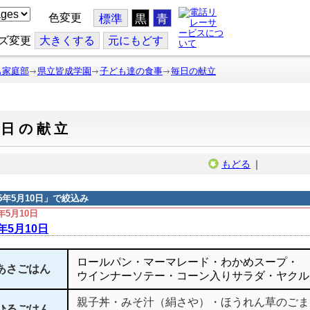
色変更
標準
黒
青
ズ変更
大
きくする
元
にもどす
も家庭部
県立皆成学園
子ども達の食事
毎日の献立
毎日の献立
もどる
｜
15年5月10日
」で絞込み
5年5月10日
5年5月10日
ロールパン・マーマレード・わかめスープ・
あさごはん
ウインナーソテー・コーン入りサラダ・ヤクル
親子丼・みそ汁（絹さや）・ほうれん草のごま
ひるごはん