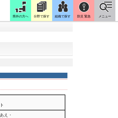
県外の方へ
分野で探す
組織で探す
防災 緊急
メニュー
ト
あえ・