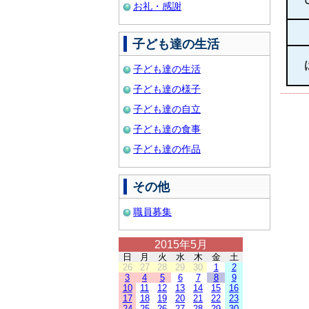
お礼・感謝
子ども達の生活
子ども達の生活
子ども達の様子
子ども達の自立
子ども達の食事
子ども達の作品
その他
職員募集
2015年5月
日
月
火
水
木
金
土
26
27
28
29
30
1
2
3
4
5
6
7
8
9
10
11
12
13
14
15
16
17
18
19
20
21
22
23
24
25
26
27
28
29
30