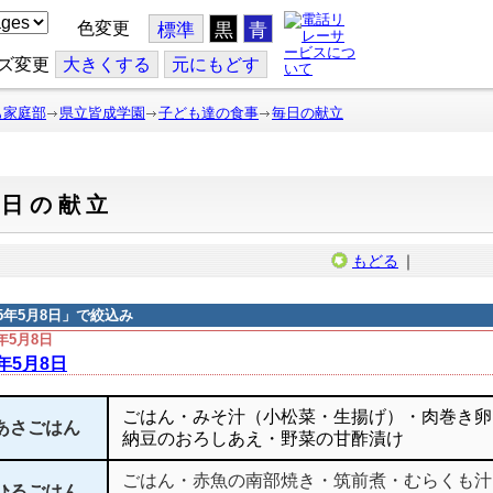
色変更
標準
黒
青
ズ変更
大
きくする
元
にもどす
も家庭部
県立皆成学園
子ども達の食事
毎日の献立
毎日の献立
もどる
｜
15年5月8日
」で絞込み
5年5月8日
5年5月8日
ごはん・みそ汁（小松菜・生揚げ）・肉巻き卵
あさごはん
納豆のおろしあえ・野菜の甘酢漬け
ごはん・赤魚の南部焼き・筑前煮・むらくも汁
ひるごはん