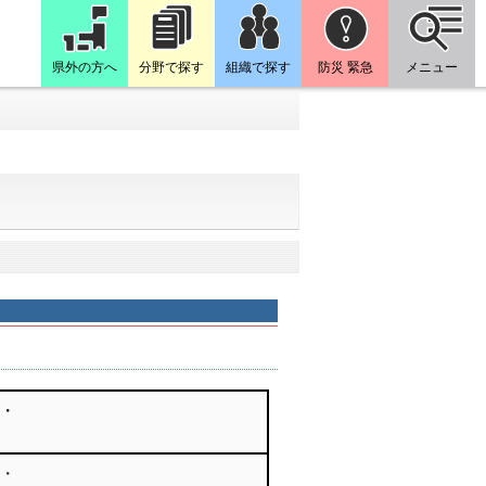
県外の方へ
分野で探す
組織で探す
防災 緊急
メニュー
・
・