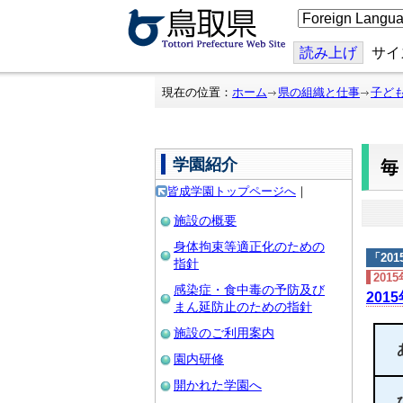
こ
の
ペ
ー
読み上げ
サイ
ジ
を
翻
現在の位置：
ホーム
県の組織と仕事
子ど
訳
す
る
学園紹介
皆成学園トップページへ
｜
施設の概要
身体拘束等適正化のための
「
20
指針
201
感染症・食中毒の予防及び
201
まん延防止のための指針
施設のご利用案内
園内研修
開かれた学園へ