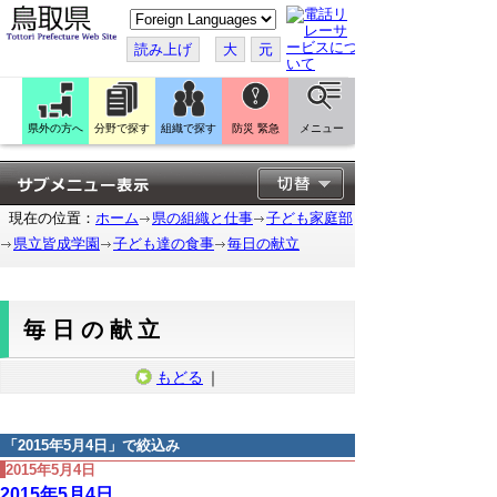
こ
の
ペ
読み上げ
大
元
ー
ジ
を
翻
訳
県外の方へ
分野で探す
組織で探す
防災 緊急
メニュー
す
る
現在の位置：
ホーム
県の組織と仕事
子ども家庭部
県立皆成学園
子ども達の食事
毎日の献立
毎日の献立
もどる
｜
「
2015年5月4日
」で絞込み
2015年5月4日
2015年5月4日