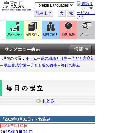
こ
の
ペ
読み上げ
大
元
ー
ジ
を
翻
訳
県外の方へ
分野で探す
組織で探す
防災 緊急
メニュー
す
る
現在の位置：
ホーム
県の組織と仕事
子ども家庭部
県立皆成学園
子ども達の食事
毎日の献立
毎日の献立
もどる
｜
「
2015年3月31日
」で絞込み
2015年3月31日
2015年3月31日