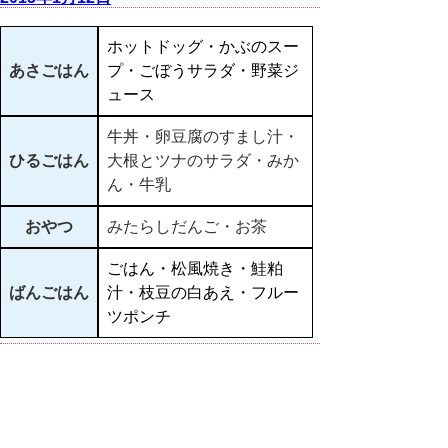
ホットドッグ・かぶのスー
あさごはん
プ・ごぼうサラダ・野菜ジ
ュース
牛丼・卵豆腐のすまし汁・
ひるごはん
大根とツナのサラダ・みか
ん・牛乳
おやつ
みたらしだんご・お茶
ごはん・松風焼き・鮭粕
ばんごはん
汁・枝豆の白あえ・フルー
ツポンチ
▲ページ上部に戻る
と
個人情報保護
|
リンクについて
|
著作権に
り
ついて
|
アクセシビリティ