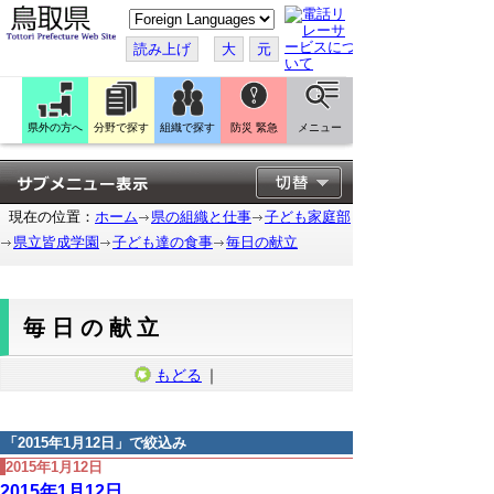
こ
の
ペ
読み上げ
大
元
ー
ジ
を
翻
訳
県外の方へ
分野で探す
組織で探す
防災 緊急
メニュー
す
る
現在の位置：
ホーム
県の組織と仕事
子ども家庭部
県立皆成学園
子ども達の食事
毎日の献立
毎日の献立
もどる
｜
「
2015年1月12日
」で絞込み
2015年1月12日
2015年1月12日