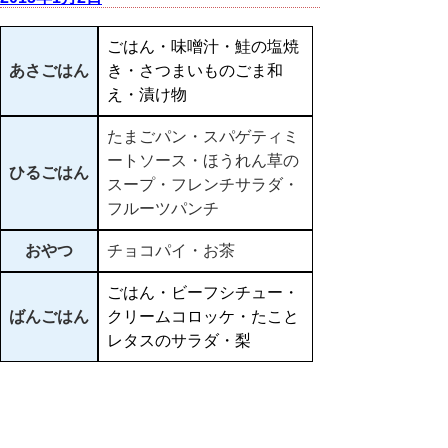
ごはん・味噌汁・鮭の塩焼
あさごはん
き・さつまいものごま和
え・漬け物
たまごパン・スパゲティミ
ートソース・ほうれん草の
ひるごはん
スープ・フレンチサラダ・
フルーツパンチ
おやつ
チョコパイ・お茶
ごはん・ビーフシチュー・
ばんごはん
クリームコロッケ・たこと
レタスのサラダ・梨
▲ページ上部に戻る
と
個人情報保護
|
リンクについて
|
著作権に