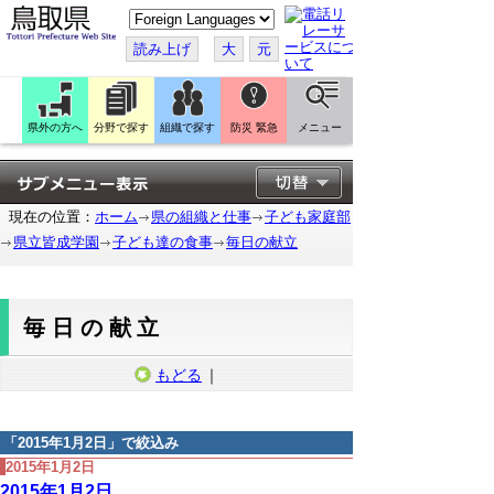
こ
の
ペ
読み上げ
大
元
ー
ジ
を
翻
訳
県外の方へ
分野で探す
組織で探す
防災 緊急
メニュー
す
る
現在の位置：
ホーム
県の組織と仕事
子ども家庭部
県立皆成学園
子ども達の食事
毎日の献立
毎日の献立
もどる
｜
「
2015年1月2日
」で絞込み
2015年1月2日
2015年1月2日