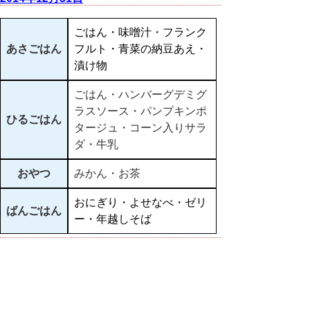
ごはん・味噌汁・フランク
あさごはん
フルト・青菜の納豆あえ・
漬け物
ごはん・ハンバーグデミグ
ラスソース・パンプキンポ
ひるごはん
タージュ・コーン入りサラ
ダ・牛乳
おやつ
みかん・お茶
おにぎり・よせなべ・ゼリ
ばんごはん
ー・年越しそば
▲ページ上部に戻る
と
個人情報保護
|
リンクについて
|
著作権に
り
ついて
|
アクセシビリティ