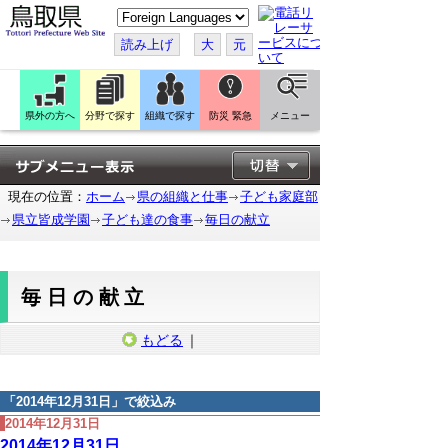
こ
の
ペ
読み上げ
大
元
ー
ジ
を
翻
訳
県外の方へ
分野で探す
組織で探す
防災 緊急
メニュー
す
る
現在の位置：
ホーム
県の組織と仕事
子ども家庭部
県立皆成学園
子ども達の食事
毎日の献立
毎日の献立
もどる
｜
「
2014年12月31日
」で絞込み
2014年12月31日
2014年12月31日