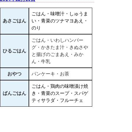
ごはん・味噌汁・しゅうま
あさごはん
い・青菜のツナマヨあえ・
のり
ごはん・いわしハンバー
グ・かきたま汁・きぬさや
ひるごはん
と揚げのごまあえ・みか
ん・牛乳
おやつ
パンケーキ・お茶
ごはん・鶏肉の味噌漬け焼
ばんごはん
き・青菜のスープ・スパゲ
ティサラダ・フルーチェ
▲ページ上部に戻る
と
個人情報保護
|
リンクについて
|
著作権に