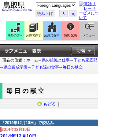
こ
の
ペ
読み上げ
大
元
ー
ジ
を
翻
訳
県外の方へ
分野で探す
組織で探す
防災 緊急
メニュー
す
る
現在の位置：
ホーム
県の組織と仕事
子ども家庭部
県立皆成学園
子ども達の食事
毎日の献立
毎日の献立
もどる
｜
「
2014年12月10日
」で絞込み
2014年12月10日
2014年12月10日