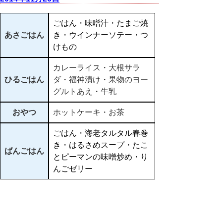
ごはん・味噌汁・たまご焼
あさごはん
き・ウインナーソテー・つ
けもの
カレーライス・大根サラ
ひるごはん
ダ・福神漬け・果物のヨー
グルトあえ・牛乳
おやつ
ホットケーキ・お茶
ごはん・海老タルタル春巻
き・はるさめスープ・たこ
ばんごはん
とピーマンの味噌炒め・り
んごゼリー
▲ページ上部に戻る
と
個人情報保護
|
リンクについて
|
著作権に