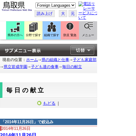
こ
の
ペ
読み上げ
大
元
ー
ジ
を
翻
訳
県外の方へ
分野で探す
組織で探す
防災 緊急
メニュー
す
る
現在の位置：
ホーム
県の組織と仕事
子ども家庭部
県立皆成学園
子ども達の食事
毎日の献立
毎日の献立
もどる
｜
「
2014年11月26日
」で絞込み
2014年11月26日
2014年11月26日