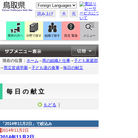
こ
の
ペ
読み上げ
大
元
ー
ジ
を
翻
訳
県外の方へ
分野で探す
組織で探す
防災 緊急
メニュー
す
る
現在の位置：
ホーム
県の組織と仕事
子ども家庭部
県立皆成学園
子ども達の食事
毎日の献立
毎日の献立
もどる
｜
「
2014年11月2日
」で絞込み
2014年11月2日
2014年11月2日