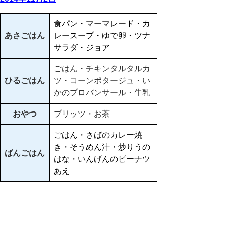
食パン・マーマレード・カ
あさごはん
レースープ・ゆで卵・ツナ
サラダ・ジョア
ごはん・チキンタルタルカ
ひるごはん
ツ・コーンポタージュ・い
かのプロバンサール・牛乳
おやつ
プリッツ・お茶
ごはん・さばのカレー焼
き・そうめん汁・炒りうの
ばんごはん
はな・いんげんのピーナツ
あえ
▲ページ上部に戻る
と
個人情報保護
|
リンクについて
|
著作権に