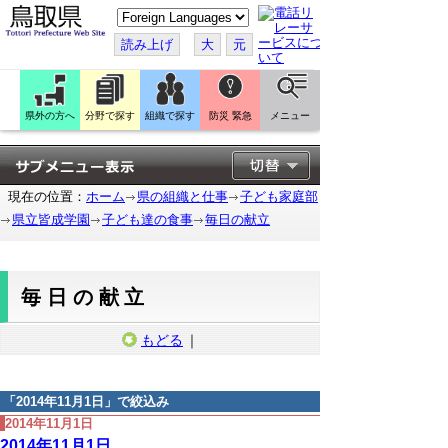
こ
の
ペ
読み上げ
大
元
ー
ジ
を
翻
訳
県外の方へ
分野で探す
組織で探す
防災 緊急
メニュー
す
る
現在の位置：
ホーム
県の組織と仕事
子ども家庭部
県立皆成学園
子ども達の食事
毎日の献立
毎日の献立
もどる
｜
「
2014年11月1日
」で絞込み
2014年11月1日
2014年11月1日