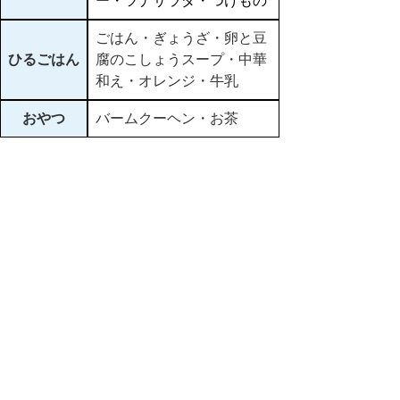
ー・ツナサラダ・つけもの
ごはん・ぎょうざ・卵と豆
ひるごはん
腐のこしょうスープ・中華
和え・オレンジ・牛乳
おやつ
バームクーヘン・お茶
ごはん・精進揚げ・吉野
ばんごはん
汁・胡瓜とたこの酢のも
の・ゼリー
▲ページ上部に戻る
と
個人情報保護
|
リンクについて
|
著作権に
り
ついて
|
アクセシビリティ
ネ
鳥取県立皆成学園
ッ
住所 〒682-0854