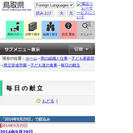
こ
の
ペ
読み上げ
大
元
ー
ジ
を
翻
訳
県外の方へ
分野で探す
組織で探す
防災 緊急
メニュー
す
る
現在の位置：
ホーム
県の組織と仕事
子ども家庭部
県立皆成学園
子ども達の食事
毎日の献立
毎日の献立
もどる
｜
「
2014年9月29日
」で絞込み
2014年9月29日
2014年9月29日