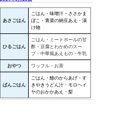
ごはん・味噌汁・ささかま
あさごはん
ぼこ・青菜の納豆あえ・漬
け物
ごはん・ミートボールの甘
ひるごはん
酢・豆腐とわかめのスー
プ・中華風あえもの・牛乳
おやつ
ワッフル・お茶
ごはん・鯵のからあげ・す
ばんごはん
きやきうどん汁・モロヘイ
ヤのおかかあえ・梨
▲ページ上部に戻る
と
個人情報保護
|
リンクについて
|
著作権に
り
ついて
|
アクセシビリティ