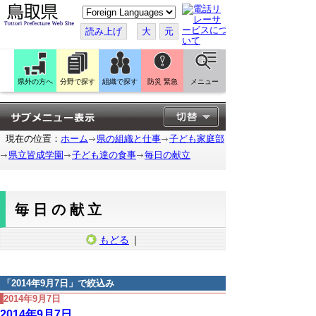
こ
の
ペ
読み上げ
大
元
ー
ジ
を
翻
訳
県外の方へ
分野で探す
組織で探す
防災 緊急
メニュー
す
る
現在の位置：
ホーム
県の組織と仕事
子ども家庭部
県立皆成学園
子ども達の食事
毎日の献立
毎日の献立
もどる
｜
「
2014年9月7日
」で絞込み
2014年9月7日
2014年9月7日