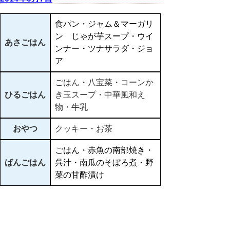
食パン・ジャム＆マーガリ
ン じゃが芋スープ・ウイ
あさごはん
ンナー・ツナサラダ・ジョ
ア
ごはん・八宝菜・コーンか
ひるごはん
き玉スープ・中華風和え
物・牛乳
おやつ
クッキー・お茶
ごはん・赤魚の南部焼き・
ばんごはん
呉汁・南瓜のそぼろ煮・野
菜の甘酢漬け
▲ページ上部に戻る
と
個人情報保護
|
リンクについて
|
著作権に