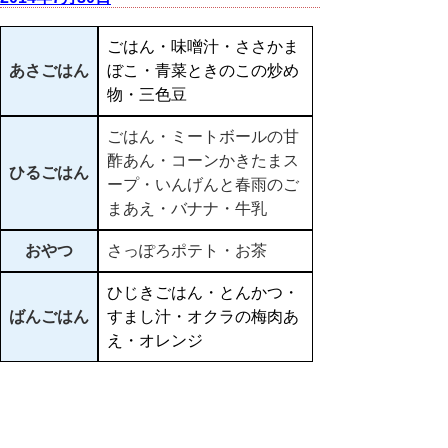
ごはん・味噌汁・ささかま
あさごはん
ぼこ・青菜ときのこの炒め
物・三色豆
ごはん・ミートボールの甘
酢あん・コーンかきたまス
ひるごはん
ープ・いんげんと春雨のご
まあえ・バナナ・牛乳
おやつ
さっぽろポテト・お茶
ひじきごはん・とんかつ・
ばんごはん
すまし汁・オクラの梅肉あ
え・オレンジ
▲ページ上部に戻る
と
個人情報保護
|
リンクについて
|
著作権に