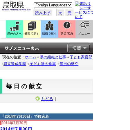
こ
の
ペ
読み上げ
大
元
ー
ジ
を
翻
訳
県外の方へ
分野で探す
組織で探す
防災 緊急
メニュー
す
る
現在の位置：
ホーム
県の組織と仕事
子ども家庭部
県立皆成学園
子ども達の食事
毎日の献立
毎日の献立
もどる
｜
「
2014年7月30日
」で絞込み
2014年7月30日
2014年7月30日