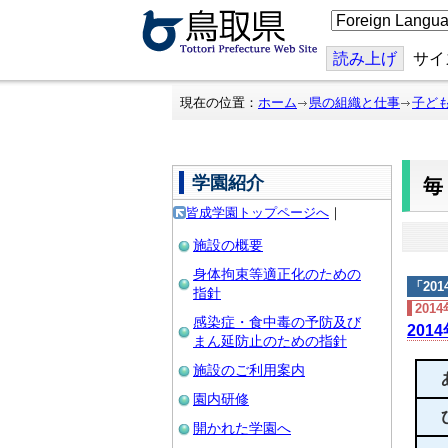
こ
の
ペ
ー
読み上げ
サイ
ジ
を
翻
現在の位置：
ホーム
県の組織と仕事
子ど
訳
す
る
学園紹介
皆成学園トップページへ
｜
施設の概要
身体拘束等適正化のための
「
20
指針
201
感染症・食中毒の予防及び
201
まん延防止のための指針
施設のご利用案内
園内研修
開かれた学園へ