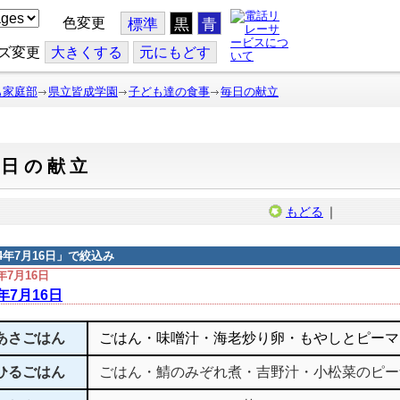
色変更
標準
黒
青
ズ変更
大
きくする
元
にもどす
も家庭部
県立皆成学園
子ども達の食事
毎日の献立
毎日の献立
もどる
｜
14年7月16日
」で絞込み
4年7月16日
4年7月16日
あさごはん
ごはん・味噌汁・海老炒り卵・もやしとピーマ
ひるごはん
ごはん・鯖のみぞれ煮・吉野汁・小松菜のピー