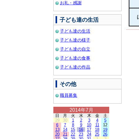
お礼・感謝
子ども達の生活
子ども達の生活
子ども達の様子
子ども達の自立
子ども達の食事
子ども達の作品
その他
職員募集
2014年7月
日
月
火
水
木
金
土
29
30
1
2
3
4
5
6
7
8
9
10
11
12
13
14
15
16
17
18
19
20
21
22
23
24
25
26
27
28
29
30
31
1
2