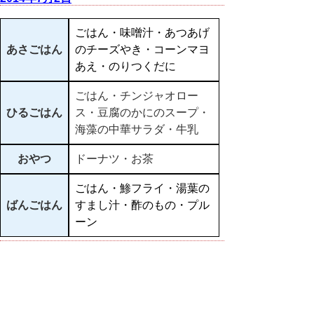
ごはん・味噌汁・あつあげ
あさごはん
のチーズやき・コーンマヨ
あえ・のりつくだに
ごはん・チンジャオロー
ひるごはん
ス・豆腐のかにのスープ・
海藻の中華サラダ・牛乳
おやつ
ドーナツ・お茶
ごはん・鯵フライ・湯葉の
ばんごはん
すまし汁・酢のもの・プル
ーン
▲ページ上部に戻る
と
個人情報保護
|
リンクについて
|
著作権に
り
ついて
|
アクセシビリティ