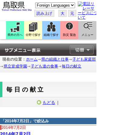
こ
の
ペ
読み上げ
大
元
ー
ジ
を
翻
訳
県外の方へ
分野で探す
組織で探す
防災 緊急
メニュー
す
る
現在の位置：
ホーム
県の組織と仕事
子ども家庭部
県立皆成学園
子ども達の食事
毎日の献立
毎日の献立
もどる
｜
「
2014年7月2日
」で絞込み
2014年7月2日
2014年7月2日