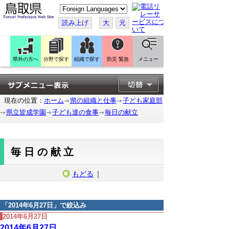
こ
の
ペ
読み上げ
大
元
ー
ジ
を
翻
訳
県外の方へ
分野で探す
組織で探す
防災 緊急
メニュー
す
る
現在の位置：
ホーム
県の組織と仕事
子ども家庭部
県立皆成学園
子ども達の食事
毎日の献立
毎日の献立
もどる
｜
「
2014年6月27日
」で絞込み
2014年6月27日
2014年6月27日