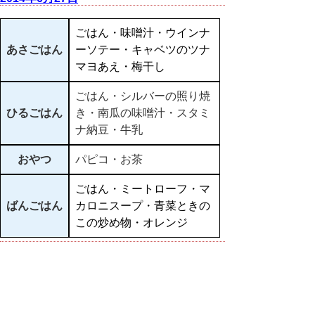
ごはん・味噌汁・ウインナ
あさごはん
ーソテー・キャベツのツナ
マヨあえ・梅干し
ごはん・シルバーの照り焼
ひるごはん
き・南瓜の味噌汁・スタミ
ナ納豆・牛乳
おやつ
パピコ・お茶
ごはん・ミートローフ・マ
ばんごはん
カロニスープ・青菜ときの
この炒め物・オレンジ
▲ページ上部に戻る
と
個人情報保護
|
リンクについて
|
著作権に
り
ついて
|
アクセシビリティ