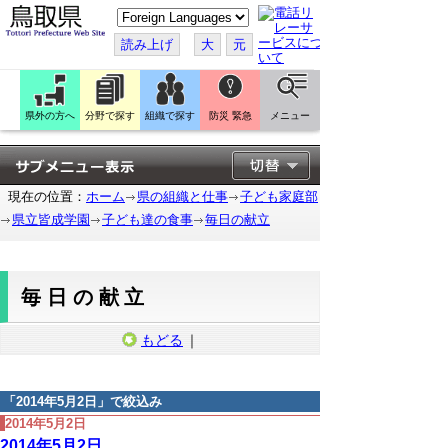
こ
の
ペ
読み上げ
大
元
ー
ジ
を
翻
訳
県外の方へ
分野で探す
組織で探す
防災 緊急
メニュー
す
る
現在の位置：
ホーム
県の組織と仕事
子ども家庭部
県立皆成学園
子ども達の食事
毎日の献立
毎日の献立
もどる
｜
「
2014年5月2日
」で絞込み
2014年5月2日
2014年5月2日