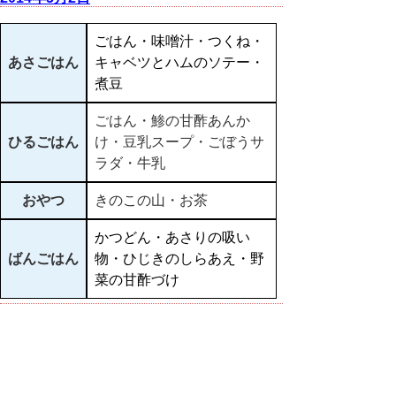
ごはん・味噌汁・つくね・
あさごはん
キャベツとハムのソテー・
煮豆
ごはん・鯵の甘酢あんか
ひるごはん
け・豆乳スープ・ごぼうサ
ラダ・牛乳
おやつ
きのこの山・お茶
かつどん・あさりの吸い
ばんごはん
物・ひじきのしらあえ・野
菜の甘酢づけ
▲ページ上部に戻る
と
個人情報保護
|
リンクについて
|
著作権に
り
ついて
|
アクセシビリティ