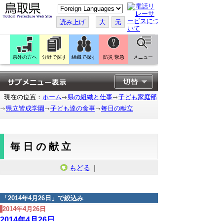
こ
の
ペ
読み上げ
大
元
ー
ジ
を
翻
訳
県外の方へ
分野で探す
組織で探す
防災 緊急
メニュー
す
る
現在の位置：
ホーム
県の組織と仕事
子ども家庭部
県立皆成学園
子ども達の食事
毎日の献立
毎日の献立
もどる
｜
「
2014年4月26日
」で絞込み
2014年4月26日
2014年4月26日