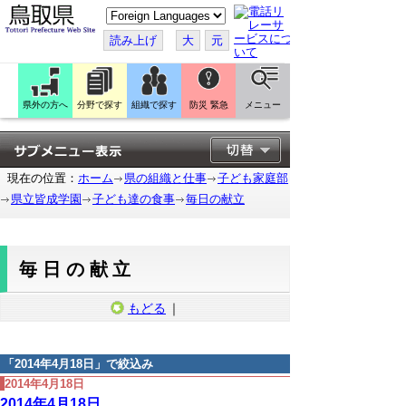
こ
の
ペ
読み上げ
大
元
ー
ジ
を
翻
訳
県外の方へ
分野で探す
組織で探す
防災 緊急
メニュー
す
る
現在の位置：
ホーム
県の組織と仕事
子ども家庭部
県立皆成学園
子ども達の食事
毎日の献立
毎日の献立
もどる
｜
「
2014年4月18日
」で絞込み
2014年4月18日
2014年4月18日