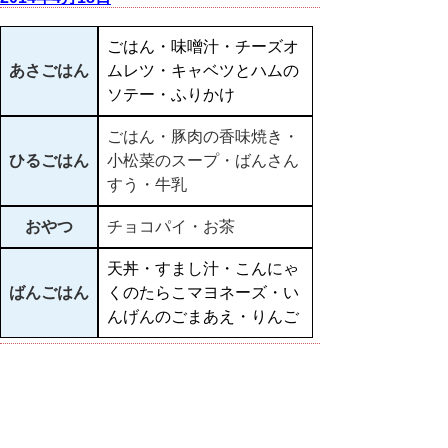
ごはん・味噌汁・チーズオ
あさごはん
ムレツ・キャベツとハムの
ソテー・ふりかけ
ごはん・豚肉の香味焼き・
ひるごはん
小松菜のスープ・ばんさん
すう・牛乳
おやつ
チョコパイ・お茶
天丼・すまし汁・こんにゃ
ばんごはん
くのたらこマヨネーズ・い
んげんのごまあえ・りんご
▲ページ上部に戻る
と
個人情報保護
|
リンクについて
|
著作権に
り
ついて
|
アクセシビリティ