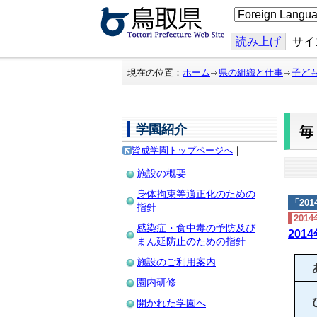
こ
の
ペ
ー
読み上げ
サイ
ジ
を
翻
現在の位置：
ホーム
県の組織と仕事
子ど
訳
す
る
学園紹介
皆成学園トップページへ
｜
施設の概要
身体拘束等適正化のための
「
20
指針
201
感染症・食中毒の予防及び
201
まん延防止のための指針
施設のご利用案内
園内研修
開かれた学園へ