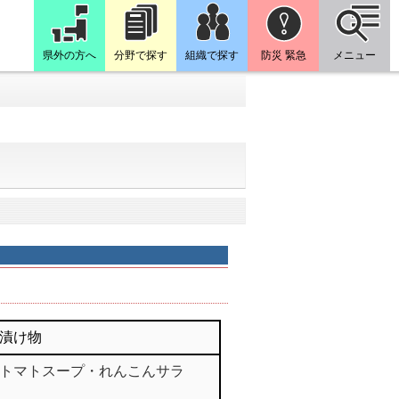
県外の方へ
分野で探す
組織で探す
防災 緊急
メニュー
漬け物
トマトスープ・れんこんサラ