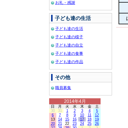
お礼・感謝
子ども達の生活
子ども達の生活
子ども達の様子
子ども達の自立
子ども達の食事
子ども達の作品
その他
職員募集
2014年4月
日
月
火
水
木
金
土
30
31
1
2
3
4
5
6
7
8
9
10
11
12
13
14
15
16
17
18
19
20
21
22
23
24
25
26
27
28
29
30
1
2
3