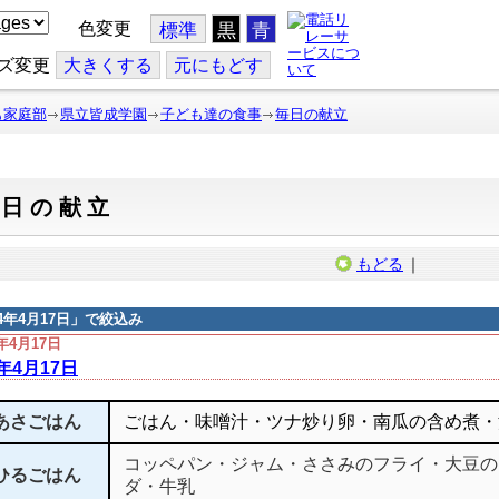
色変更
標準
黒
青
ズ変更
大
きくする
元
にもどす
も家庭部
県立皆成学園
子ども達の食事
毎日の献立
毎日の献立
もどる
｜
14年4月17日
」で絞込み
4年4月17日
4年4月17日
あさごはん
ごはん・味噌汁・ツナ炒り卵・南瓜の含め煮・
コッペパン・ジャム・ささみのフライ・大豆の
ひるごはん
ダ・牛乳