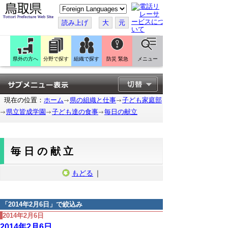
こ
の
ペ
読み上げ
大
元
ー
ジ
を
翻
訳
県外の方へ
分野で探す
組織で探す
防災 緊急
メニュー
す
る
現在の位置：
ホーム
県の組織と仕事
子ども家庭部
県立皆成学園
子ども達の食事
毎日の献立
毎日の献立
もどる
｜
「
2014年2月6日
」で絞込み
2014年2月6日
2014年2月6日