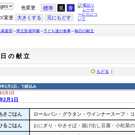
色変更
標準
黒
青
ズ変更
大
きくする
元
にもどす
も家庭部
県立皆成学園
子ども達の食事
毎日の献立
毎日の献立
もどる
｜
14年2月1日
」で絞込み
4年2月1日
4年2月1日
あさごはん
ロールパン・グラタン・ウインナースープ・コ
ひるごはん
おにぎり・やきそば・揚げ出し豆腐・小松菜の