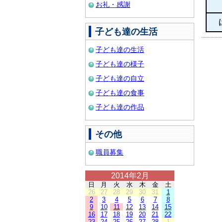
お礼・感謝
子ども達の生活
子ども達の生活
子ども達の様子
子ども達の自立
子ども達の食事
子ども達の作品
その他
職員募集
2014年2月
日
月
火
水
木
金
土
26
27
28
29
30
31
1
2
3
4
5
6
7
8
9
10
11
12
13
14
15
16
17
18
19
20
21
22
23
24
25
26
27
28
1