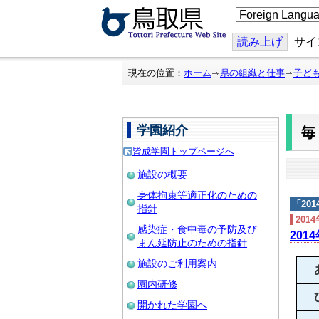
こ
の
ペ
ー
読み上げ
サイ
ジ
を
翻
現在の位置：
ホーム
県の組織と仕事
子ど
訳
す
る
学園紹介
皆成学園トップページへ
｜
施設の概要
身体拘束等適正化のための
「
20
指針
201
感染症・食中毒の予防及び
201
まん延防止のための指針
施設のご利用案内
園内研修
開かれた学園へ