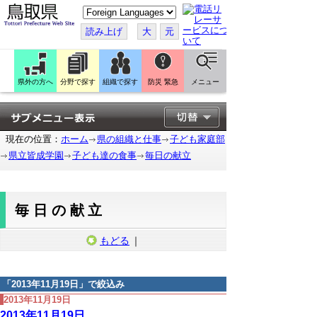
こ
の
ペ
読み上げ
大
元
ー
ジ
を
翻
訳
県外の方へ
分野で探す
組織で探す
防災 緊急
メニュー
す
る
現在の位置：
ホーム
県の組織と仕事
子ども家庭部
県立皆成学園
子ども達の食事
毎日の献立
毎日の献立
もどる
｜
「
2013年11月19日
」で絞込み
2013年11月19日
2013年11月19日