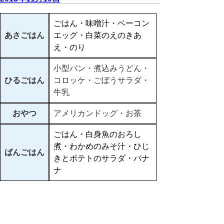
ごはん・味噌汁・ベーコン
あさごはん
エッグ・白菜のえのきあ
え・のり
小型パン・煮込みうどん・
ひるごはん
コロッケ・ごぼうサラダ・
牛乳
おやつ
アメリカンドッグ・お茶
ごはん・白身魚のおろし
煮・わかめのみそ汁・ひじ
ばんごはん
きとポテトのサラダ・バナ
ナ
▲ページ上部に戻る
と
個人情報保護
|
リンクについて
|
著作権に