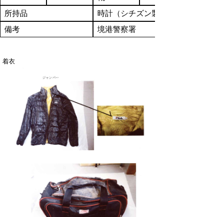
所持品
時計（シチズン製）
備考
境港警察署
着衣