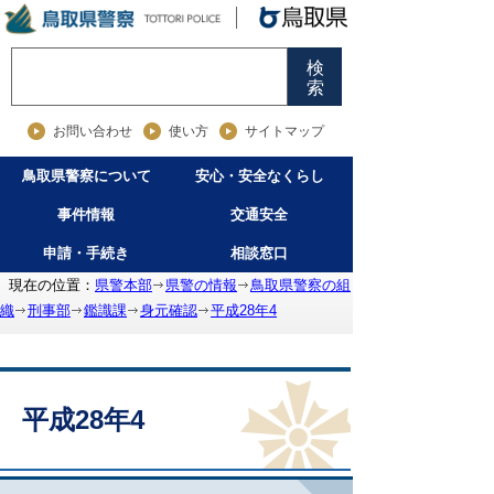
検
索
お問い合わせ
使い方
サイトマップ
鳥取県警察について
安心・安全なくらし
事件情報
交通安全
申請・手続き
相談窓口
現在の位置：
県警本部
県警の情報
鳥取県警察の組
織
刑事部
鑑識課
身元確認
平成28年4
平成28年4