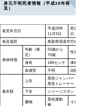
身元不明死者情報（平成28年発
見）
平成28年
死亡推定
発見年月日
11月5日
日
発見場所
鳥取県境港市竹内町地内
年齢（推
50歳から
性別
定）
70歳
身体特徴
身長
166センチ
体格
血液型
不明
頭髪
黒色ジャンパー
上衣
黒色トレーナー
着衣類
下衣
ジャージズボン（アディダス製）
黒色運動
履物
その他
靴