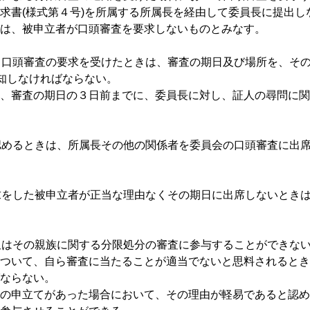
求書(様式第４号)を所属する所属長を経由して委員長に提出し
は、被申立者が口頭審査を要求しないものとみなす。
る口頭審査の要求を受けたときは、審査の期日及び場所を、そ
通知しなければならない。
、審査の期日の３日前までに、委員長に対し、証人の尋問に関
認めるときは、所属長その他の関係者を委員会の口頭審査に出
求をした被申立者が正当な理由なくその期日に出席しないとき
又はその親族に関する分限処分の審査に参与することができな
ついて、自ら審査に当たることが適当でないと思料されるとき
ならない。
の申立てがあった場合において、その理由が軽易であると認め