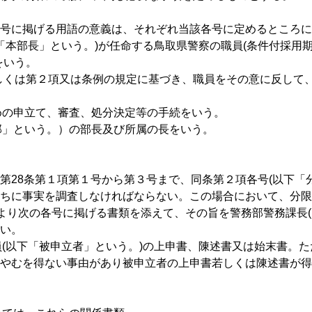
号に掲げる用語の意義は、それぞれ当該各号に定めるところに
下「本部長」という。)が任命する鳥取県警察の職員(条件付採
をいう。
項若しくは第２項又は条例の規定に基づき、職員をその意に反し
ための申立て、審査、処分決定等の手続をいう。
本部」という。）の部長及び所属の長をいう。
第28条第１項第１号から第３号まで、同条第２項各号(以下「
ちに事実を調査しなければならない。この場合において、分限
により次の各号に掲げる書類を添えて、その旨を警務部警務課長(
い。
職員(以下「被申立者」という。)の上申書、陳述書又は始末書。
やむを得ない事由があり被申立者の上申書若しくは陳述書が得