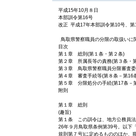
平成15年10月８日
本部訓令第16号
改正 平成17年本部訓令第10号、第1
鳥取県警察職員の分限の取扱いに
目次
第１章 総則(第１条・第２条)
第２章 所属長等の責務(第３条・第
第３章 鳥取県警察職員分限審査委
第４章 審査手続等(第８条－第16条
第５章 分限処分の手続(第17条－第
附則
第１章 総則
(趣旨)
第１条 この訓令は、地方公務員法(
26年９月鳥取県条例第39号。以下
規則第７号)に定めるもののほか、