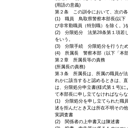
(用語の意義)
第２条 この訓令において、次の各
(1) 職員 鳥取県警察本部長(以
び非常勤職員（特別職）を除く。)
(2) 分限処分 法第28条第１
をいう。
(3) 分限手続 分限処分を行う
(4) 所属長 警察本部（以下「
第２章 所属長等の責務
(所属長の責務)
第３条 所属長は、所属の職員が法
れかに該当すると認めるときは、直
は、分限処分申立書(様式第１号)
て本部長に申し立てなければならな
(1) 分限処分を申し立てられた
述を拒んだとき又は所在不明その他
実調査書
(2) 関係者の上申書又は陳述書