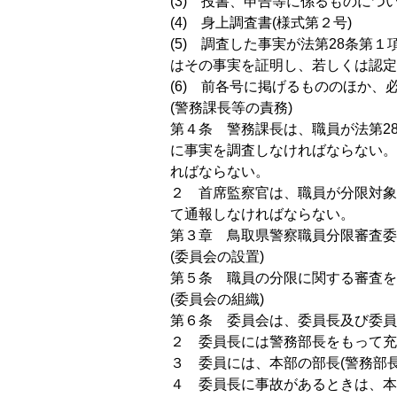
(3) 投書、申告等に係るものにつ
(4) 身上調査書(様式第２号)
(5) 調査した事実が法第28条
はその事実を証明し、若しくは認定
(6) 前各号に掲げるもののほか、
(警務課長等の責務)
第４条 警務課長は、職員が法第2
に事実を調査しなければならない。
ればならない。
２ 首席監察官は、職員が分限対象
て通報しなければならない。
第３章 鳥取県警察職員分限審査委
(委員会の設置)
第５条 職員の分限に関する審査を
(委員会の組織)
第６条 委員会は、委員長及び委員
２ 委員長には警務部長をもって充
３ 委員には、本部の部長(警務部
４ 委員長に事故があるときは、本