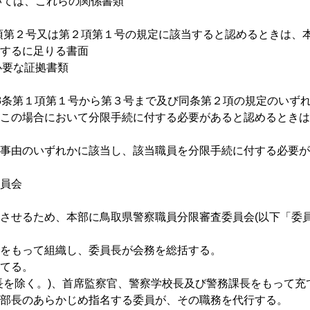
いては、これらの関係書類
第１項第２号又は第２項第１号の規定に該当すると認めるときは
するに足りる書面
必要な証拠書類
8条第１項第１号から第３号まで及び同条第２項の規定のいず
この場合において分限手続に付する必要があると認めるときは
事由のいずれかに該当し、該当職員を分限手続に付する必要が
員会
させるため、本部に鳥取県警察職員分限審査委員会(以下「委員
をもって組織し、委員長が会務を総括する。
てる。
長を除く。)、首席監察官、警察学校長及び警務課長をもって充
部長のあらかじめ指名する委員が、その職務を代行する。