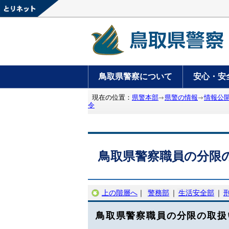
鳥取県警察について
安心・安
現在の位置：
県警本部
県警の情報
情報公
令
鳥取県警察職員の分限
上の階層へ
｜
警務部
｜
生活安全部
｜
鳥取県警察職員の分限の取扱