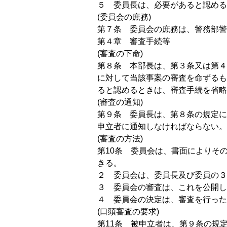
５ 委員長は、必要があると認める
(委員会の庶務)
第７条 委員会の庶務は、警務部警
第４章 審査手続等
(審査の下命)
第８条 本部長は、第３条又は第４
に対して当該事案の審査を命ずるも
ると認めるときは、審査手続を省略
(審査の通知)
第９条 委員長は、第８条の規定に
申立者に通知しなければならない。
(審査の方法)
第10条 委員会は、書面によりそ
きる。
２ 委員会は、委員長及び委員の３
３ 委員会の審査は、これを公開し
４ 委員会の決定は、審査を行った
(口頭審査の要求)
第11条 被申立者は、第９条の規