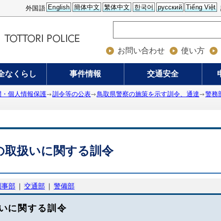
English
簡体中文
繁体中文
한국어
русский
Tiếng Việt
外国語
お問い合わせ
使い方
全なくらし
事件情報
交通安全
開・個人情報保護
訓令等の公表
鳥取県警察の施策を示す訓令、通達
警務
の取扱いに関する訓令
刑事部
｜
交通部
｜
警備部
いに関する訓令