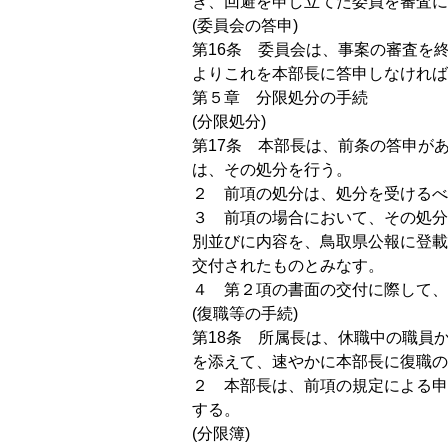
き、回避を申し立てた委員を審査に
(委員会の答申)
第16条 委員会は、事案の審査を
よりこれを本部長に答申しなければ
第５章 分限処分の手続
(分限処分)
第17条 本部長は、前条の答申が
は、その処分を行う。
２ 前項の処分は、処分を受けるべ
３ 前項の場合において、その処分
別並びに内容を、鳥取県公報に登載
交付されたものとみなす。
４ 第２項の書面の交付に際して、
(復職等の手続)
第18条 所属長は、休職中の職員
を添えて、速やかに本部長に復職の
２ 本部長は、前項の規定による申
する。
(分限簿)