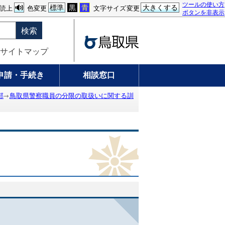
ツールの使い方
標準
黒
青
大きくする
読上
色変更
文字サイズ変更
ボタンを非表示
検索
サイトマップ
申請・手続き
相談窓口
部
鳥取県警察職員の分限の取扱いに関する訓