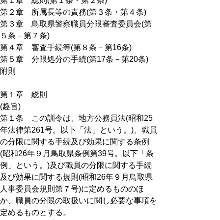
第１章 総則(第１条・第２条)
第２章 所属長等の責務(第３条・第４条)
第３章 鳥取県警察職員分限審査委員会(第
５条－第７条)
第４章 審査手続等(第８条－第16条)
第５章 分限処分の手続(第17条－第20条)
附則
第１章 総則
(趣旨)
第１条 この訓令は、地方公務員法(昭和25
年法律第261号。以下「法」という。)、職員
の分限に関する手続及び効果に関する条例
(昭和26年９月鳥取県条例第39号。以下「条
例」という。)及び職員の分限に関する手続
及び効果に関する規則(昭和26年９月鳥取県
人事委員会規則第７号)に定めるもののほ
か、職員の分限の取扱いに関し必要な事項を
定めるものとする。