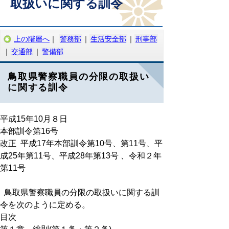
取扱いに関する訓令
上の階層へ
｜
警務部
｜
生活安全部
｜
刑事部
｜
交通部
｜
警備部
鳥取県警察職員の分限の取扱い
に関する訓令
平成15年10月８日
本部訓令第16号
改正 平成17年本部訓令第10号、第11号、平
成25年第11号、平成28年第13号 、令和２年
第11号
鳥取県警察職員の分限の取扱いに関する訓
令を次のように定める。
目次