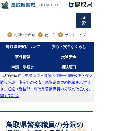
検
索
お問い合わせ
使い方
サイトマップ
鳥取県警察について
安心・安全なくらし
事件情報
交通安全
申請・手続き
相談窓口
現在の位置：
県警本部
県警の情報
情報公開・個人
情報保護
訓令等の公表
鳥取県警察の施策を示す訓
令、通達
警務部
鳥取県警察職員の分限の取扱いに
関する訓令
鳥取県警察職員の分限の