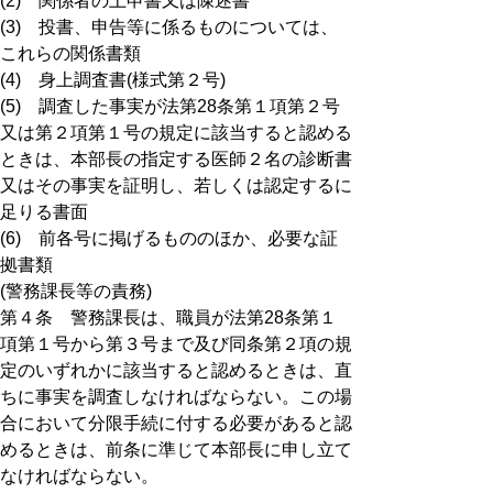
(2) 関係者の上申書又は陳述書
(3) 投書、申告等に係るものについては、
これらの関係書類
(4) 身上調査書(様式第２号)
(5) 調査した事実が法第28条第１項第２号
又は第２項第１号の規定に該当すると認める
ときは、本部長の指定する医師２名の診断書
又はその事実を証明し、若しくは認定するに
足りる書面
(6) 前各号に掲げるもののほか、必要な証
拠書類
(警務課長等の責務)
第４条 警務課長は、職員が法第28条第１
項第１号から第３号まで及び同条第２項の規
定のいずれかに該当すると認めるときは、直
ちに事実を調査しなければならない。この場
合において分限手続に付する必要があると認
めるときは、前条に準じて本部長に申し立て
なければならない。