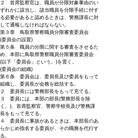
２ 首席監察官は、職員が分限対象事由のい
ずれかに該当し、該当職員を分限手続に付す
る必要があると認めるときは、警務課長に対
して通報しなければならない。
第３章 鳥取県警察職員分限審査委員会
(委員会の設置)
第５条 職員の分限に関する審査をさせるた
め、本部に鳥取県警察職員分限審査委員会
(以下「委員会」という。)を置く。
(委員会の組織)
第６条 委員会は、委員長及び委員をもって
組織し、委員長が会務を総括する。
２ 委員長には警務部長をもって充てる。
３ 委員には、本部の部長(警務部長を除
く。)、首席監察官、警察学校長及び警務課
長をもって充てる。
４ 委員長に事故があるときは、本部長のあ
らかじめ指名する委員が、その職務を代行す
る。