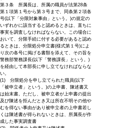
第３条 所属長は、所属の職員が法第28条
第１項第１号から第３号まで、同条第２項各
号(以下「分限対象事由」という。)の規定の
いずれかに該当すると認めるときは、直ちに
事実を調査しなければならない。この場合に
おいて、分限手続に付する必要があると認め
るときは、分限処分申立書(様式第１号)によ
り次の各号に掲げる書類を添えて、その旨を
警務部警務課長(以下「警務課長」という。)
を経由して本部長に申し立てなければならな
い。
(1) 分限処分を申し立てられた職員(以下
「被申立者」という。)の上申書、陳述書又
は始末書。ただし、被申立者が上申書の提出
及び陳述を拒んだとき又は所在不明その他や
むを得ない事由があり被申立者の上申書若し
くは陳述書が得られないときは、所属長が作
成した事実調査書