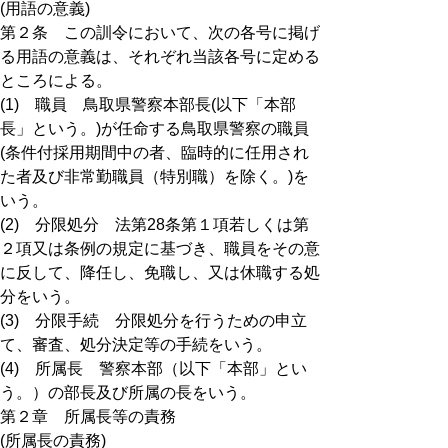
(用語の意義)
第２条 この訓令において、次の各号に掲げ
る用語の意義は、それぞれ当該各号に定める
ところによる。
(1) 職員 鳥取県警察本部長(以下「本部
長」という。)が任命する鳥取県警察の職員
(条件付採用期間中の者、臨時的に任用され
た者及び非常勤職員（特別職）を除く。)を
いう。
(2) 分限処分 法第28条第１項若しくは第
２項又は条例の規定に基づき、職員をその意
に反して、降任し、免職し、又は休職する処
分をいう。
(3) 分限手続 分限処分を行うための申立
て、審査、処分決定等の手続をいう。
(4) 所属長 警察本部（以下「本部」とい
う。）の部長及び所属の長をいう。
第２章 所属長等の責務
(所属長の責務)