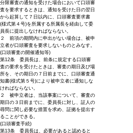
分限審査の通知を受けた場合において口頭審
査を要求するときは、通知を受けた日の翌日
から起算して７日以内に、口頭審査要求書
(様式第４号)を所属する所属長を経由して委
員長に提出しなければならない。
２ 前項の期間内に申出がない場合は、被申
立者が口頭審査を要求しないものとみなす。
(口頭審査の開催通知等)
第12条 委員長は、前条に規定する口頭審
査の要求を受けたときは、審査の期日及び場
所を、その期日の７日前までに、口頭審査通
知書(様式第５号)により被申立者に通知しな
ければならない。
２ 被申立者は、当該事案について、審査の
期日の３日前までに、委員長に対し、証人の
尋問に関し必要な措置を求め、証拠を提出す
ることができる。
(口頭審査手続)
第13条 委員長は、必要があると認めると