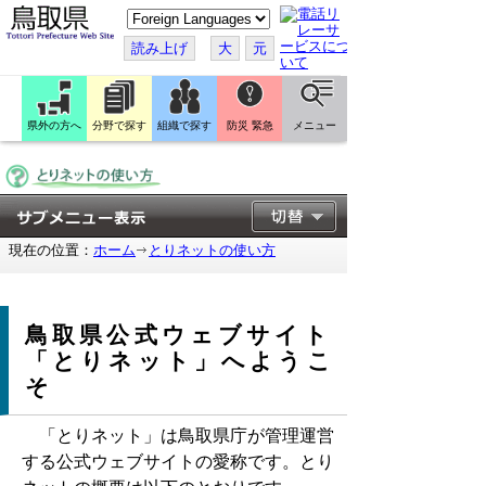
こ
の
ペ
読み上げ
大
元
ー
ジ
を
翻
訳
県外の方へ
分野で探す
組織で探す
防災 緊急
メニュー
す
る
現在の位置：
ホーム
とりネットの使い方
鳥取県公式ウェブサイト
「とりネット」へようこ
そ
「とりネット」は鳥取県庁が管理運営
する公式ウェブサイトの愛称です。とり