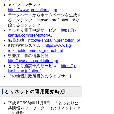
メインコンテンツ
https://www.pref.tottori.lg.jp/
データベースからホームページを生成す
るコンテンツ http://db.pref.tottori.jp/で
始まるコンテンツ
とっとり電子申請サービス
https://s-
kantan.com/pref-tottori-u/
職員名簿
http://e-shokuin.pref.tottori.jp/
例規検索システム
https://www1.g-
reiki.net/tottori/reiki_menu.html
県発注工事の情報公開
http://nyusatsu.pref.tottori.jp/
とっとり施設予約サービス
https://p-
kashikan.jp/tottori/
その他個別政策目的のウェブサイト
とりネットの運用開始時期
平成 8(1996)年11月6日 「とっとり公
共情報ネットワーク」（とりネット）と
して稼動