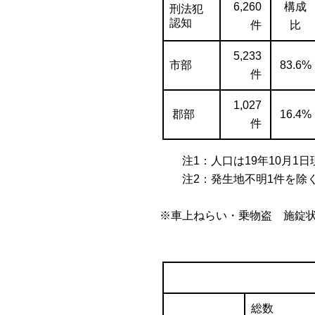
6,260
構成
刑法犯
認知
件
比
5,233
市部
83.6%
件
1,027
郡部
16.4%
件
注1：人口は19年10月1日
注2：発生地不明1件を除
※車上ねらい・乗物盗 施錠
総数