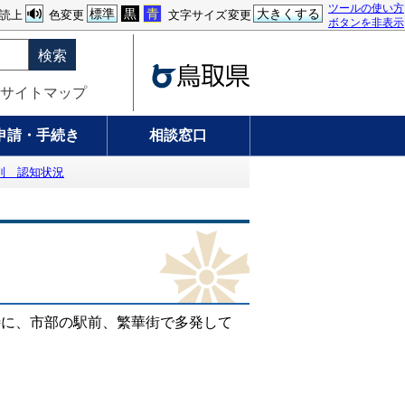
ツールの使い方
標準
黒
青
大きくする
読上
色変更
文字サイズ変更
ボタンを非表示
検索
サイトマップ
申請・手続き
相談窓口
別 認知状況
、特に、市部の駅前、繁華街で多発して