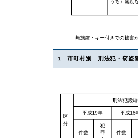
うち）施錠
無施錠・キー付きでの被害が全
1 市町村別 刑法犯・窃盗
刑法犯認知
平成19年
平成18
区
分
犯
件数
罪
件数