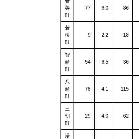
岩
美
77
6.0
86
町
若
桜
9
2.2
18
町
智
頭
54
6.5
36
町
八
頭
78
4.1
115
町
三
朝
29
4.0
62
町
湯