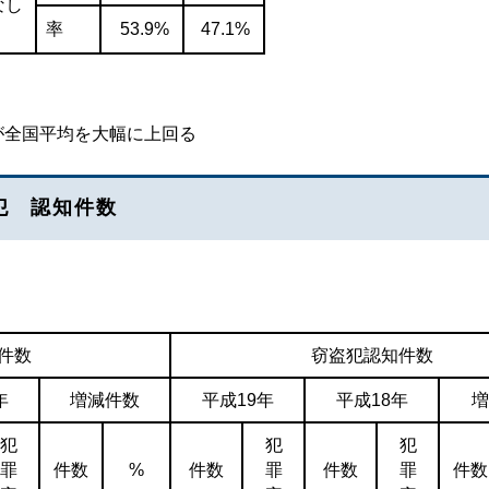
なし
率
53.9%
47.1%
国平均を大幅に上回る
犯 認知件数
件数
窃盗犯認知件数
年
増減件数
平成19年
平成18年
犯
犯
犯
罪
件数
%
件数
罪
件数
罪
件数