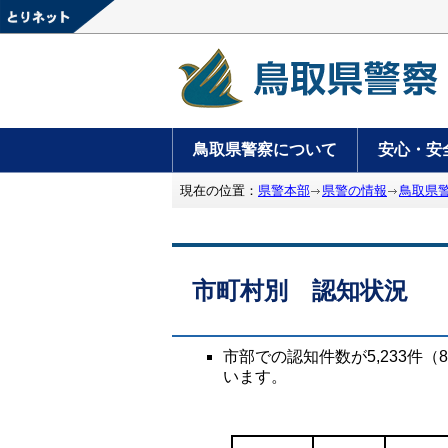
鳥取県警察について
安心・安
現在の位置：
県警本部
県警の情報
鳥取県
市町村別 認知状況
市部での認知件数が5,233件
います。