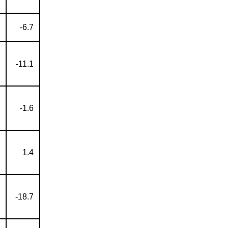
-6.7
-11.1
-1.6
1.4
-18.7