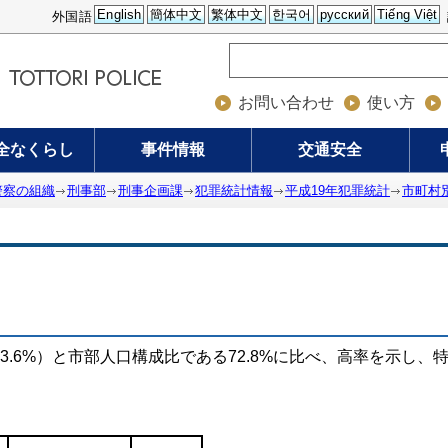
English
簡体中文
繁体中文
한국어
русский
Tiếng Việt
外国語
お問い合わせ
使い方
全なくらし
事件情報
交通安全
警察の組織
刑事部
刑事企画課
犯罪統計情報
平成19年犯罪統計
市町村
（83.6%）と市部人口構成比である72.8%に比べ、高率を示し