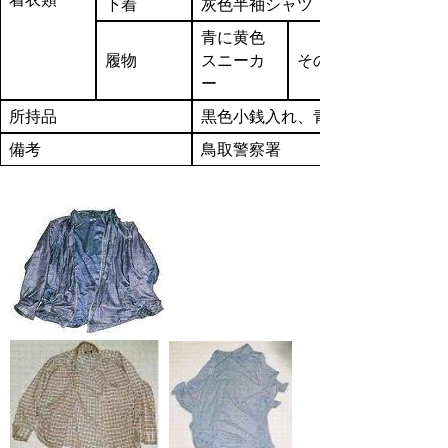
下着
灰色半袖シャツ
青に黄色
履物
スニーカ
その他
ー
所持品
黒色小銭入れ、青色スポーツバッ
備考
鳥取警察署