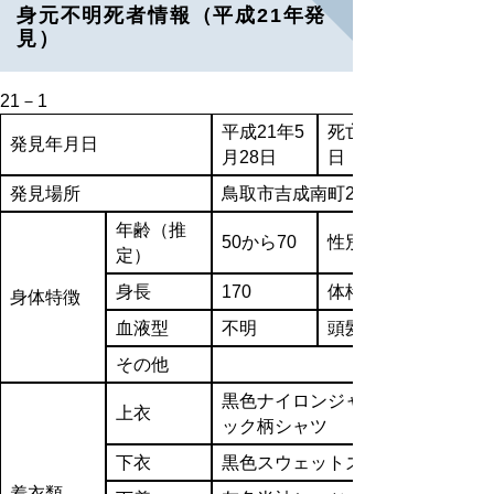
身元不明死者情報（平成21年発
見）
21－1
平成21年5
死亡推定
発見年月日
月28日
日
発見場所
鳥取市吉成南町2丁目地内
年齢（推
50から70
性別
定）
身長
170
体格
身体特徴
血液型
不明
頭髪
その他
黒色ナイロンジャンパー、茶色チ
上衣
ック柄シャツ
下衣
黒色スウェットズボン
着衣類