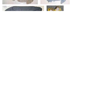
鳥取県警察本部 鑑識課
住所 〒680-8520 鳥取県
鳥取市東町1丁目271
電話 0857-23-0110
（代表）
と
個人情報保護
リンクについて
り
ネ
著作権について
アクセシビリティ
ッ
ト