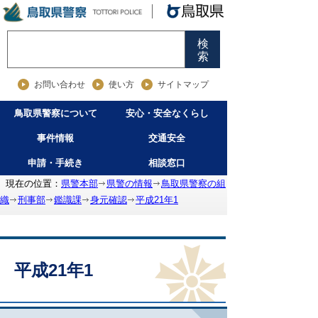
検
索
お問い合わせ
使い方
サイトマップ
鳥取県警察について
安心・安全なくらし
事件情報
交通安全
申請・手続き
相談窓口
現在の位置：
県警本部
県警の情報
鳥取県警察の組
織
刑事部
鑑識課
身元確認
平成21年1
平成21年1