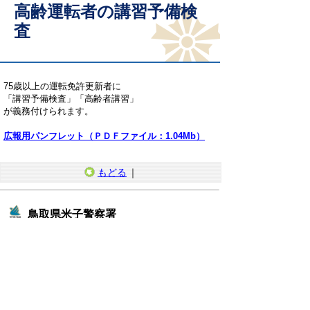
高齢運転者の講習予備検
査
75歳以上の運転免許更新者に
「講習予備検査」「高齢者講習」
が義務付けられます。
広報用パンフレット（ＰＤＦファイル：1.04Mb）
もどる
｜
鳥取県米子警察署
住所 〒683-0004 鳥取県米子市上福原1266番地4
電話 ：0859-33-0110（代表）
ファクシミリ：0859-33-0112
と
個人情報保護
リンクについて
り
ネ
著作権について
アクセシビリティ
ッ