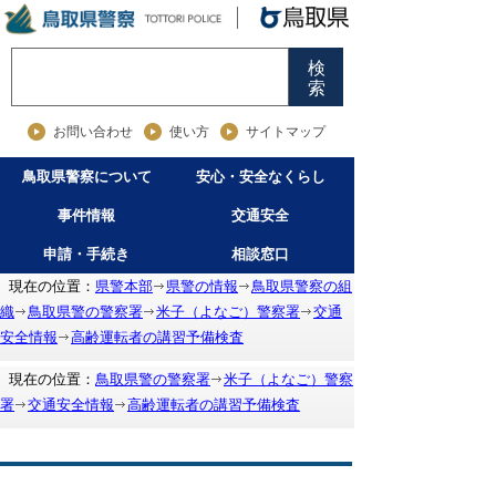
検
索
お問い合わせ
使い方
サイトマップ
鳥取県警察について
安心・安全なくらし
事件情報
交通安全
申請・手続き
相談窓口
現在の位置：
県警本部
県警の情報
鳥取県警察の組
織
鳥取県警の警察署
米子（よなご）警察署
交通
安全情報
高齢運転者の講習予備検査
現在の位置：
鳥取県警の警察署
米子（よなご）警察
署
交通安全情報
高齢運転者の講習予備検査