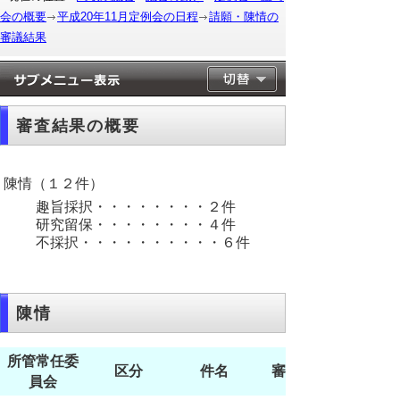
会の概要
平成20年11月定例会の日程
請願・陳情の
審議結果
審査結果の概要
陳情（１２件）
趣旨採択・・・・・・・・２件
研究留保・・・・・・・・４件
不採択・・・・・・・・・・６件
陳情
所管常任委
区分
件名
審査結果
員会