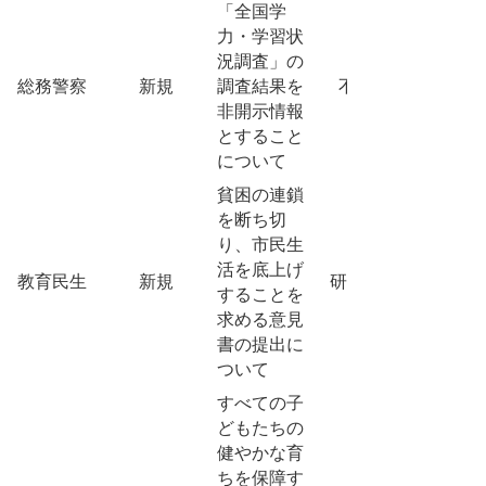
「全国学
力・学習状
況調査」の
総務警察
新規
調査結果を
不採択
非開示情報
とすること
について
貧困の連鎖
を断ち切
り、市民生
活を底上げ
教育民生
新規
研究留保
することを
求める意見
書の提出に
ついて
すべての子
どもたちの
健やかな育
ちを保障す