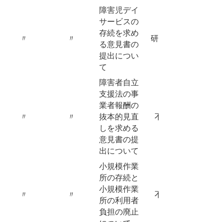
障害児デイ
サービスの
存続を求め
〃
〃
研究留保
る意見書の
提出につい
て
障害者自立
支援法の事
業者報酬の
〃
〃
抜本的見直
不採択
しを求める
意見書の提
出について
小規模作業
所の存続と
小規模作業
〃
〃
不採択
所の利用者
負担の廃止