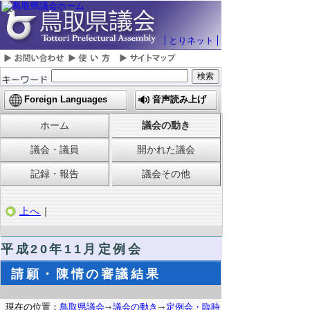
とりネット
Foreign Languages
音声読み上げ
ホーム
議会の動き
議会・議員
開かれた議会
記録・報告
議会その他
上へ
｜
平成20年11月定例会
請願・陳情の審議結果
現在の位置：
鳥取県議会
議会の動き
定例会・臨時