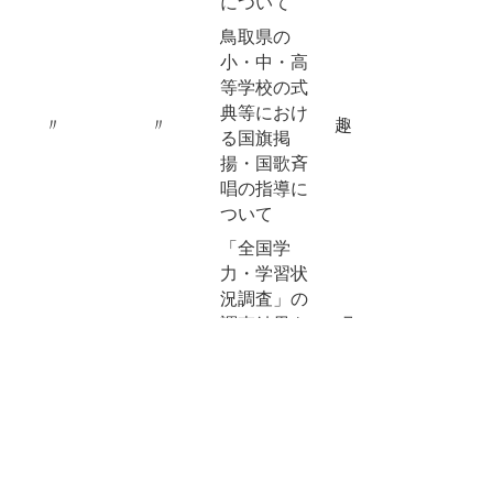
について
鳥取県の
小・中・高
等学校の式
典等におけ
〃
〃
趣旨採択
る国旗掲
揚・国歌斉
唱の指導に
ついて
「全国学
力・学習状
況調査」の
〃
〃
調査結果を
不採択
非開示情報
とすること
について
協働労働の
協同組合法
（仮称）の