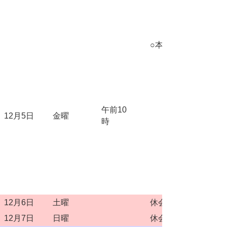
○本会議
午前10
12月5日
金曜
時
12月6日
土曜
休会
12月7日
日曜
休会