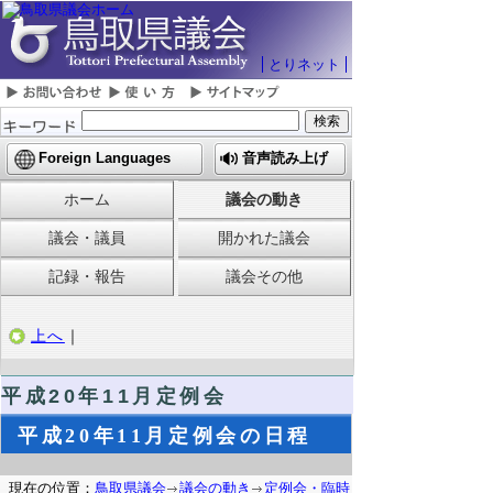
とりネット
Foreign Languages
音声読み上げ
ホーム
議会の動き
議会・議員
開かれた議会
記録・報告
議会その他
上へ
｜
平成20年11月定例会
平成20年11月定例会の日程
現在の位置：
鳥取県議会
議会の動き
定例会・臨時