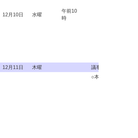
午前10
12月10日
水曜
時
12月11日
木曜
議事整理日
○本会議