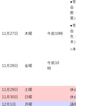
●常任委員
会（総務警
察・経済産
業）
●常任委員
会（教育民
11月27日
木曜
午前10時
生・企画土
木）
○本会議
午前10
11月28日
金曜
時
11月29日
土曜
休会
11月30日
日曜
休会
12月1日
月曜
議事整理日