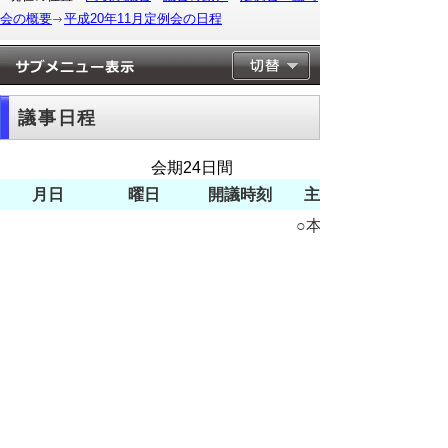
会の概要
平成20年11月定例会の日程
議事日程
会期24日間
月日
曜日
開議時刻
主な日程
○本会議