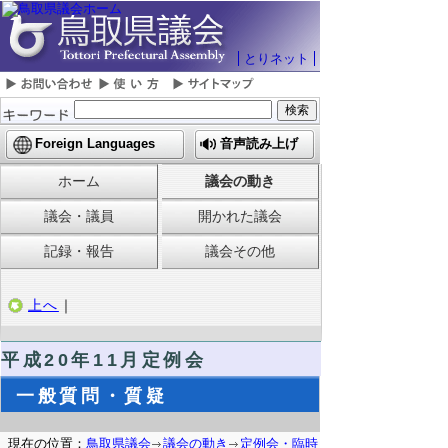
とりネット
Foreign Languages
音声読み上げ
ホーム
議会の動き
議会・議員
開かれた議会
記録・報告
議会その他
上へ
｜
平成20年11月定例会
一般質問・質疑
現在の位置：
鳥取県議会
議会の動き
定例会・臨時