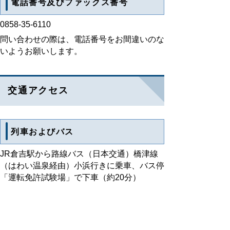
電話番号及びファックス番号
0858-35-6110
問い合わせの際は、電話番号をお間違いのな
いようお願いします。
交通アクセス
列車およびバス
JR倉吉駅から路線バス（日本交通）橋津線
（はわい温泉経由）小浜行きに乗車、バス停
「運転免許試験場」で下車（約20分）
倉吉駅の運転免許試験場方面行き4番バス乗
り場は、時間帯により多くの乗客で混雑しま
す。小浜行きの日交バスに乗り遅れないよう
注意してください。