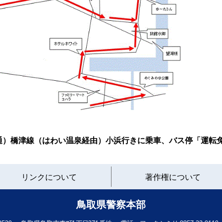
通）橋津線（はわい温泉経由）小浜行きに乗車、バス停「運転免
と
リンクについて
著作権について
り
ネ
ッ
鳥取県警察本部
ト
へ