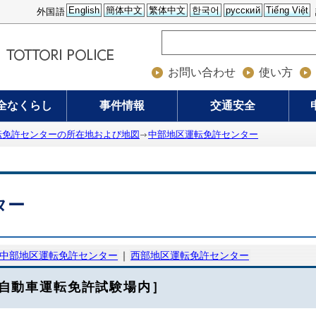
English
簡体中文
繁体中文
한국어
русский
Tiếng Việt
外国語
お問い合わせ
使い方
全なくらし
事件情報
交通安全
転免許センターの所在地および地図
中部地区運転免許センター
ター
中部地区運転免許センター
｜
西部地区運転免許センター
自動車運転免許試験場内］