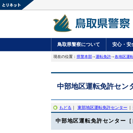
鳥取県警察について
安心・安
現在の位置：
県警本部
運転免許
各地区運
中部地区運転免許セン
もどる
｜
東部地区運転免許センター
｜
中部地区運転免許センター［