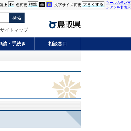
ツールの使い方
標準
黒
青
大きくする
読上
色変更
文字サイズ変更
ボタンを非表示
検索
サイトマップ
申請・手続き
相談窓口