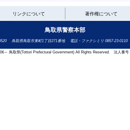
と
リンクについて
著作権について
り
ネ
ッ
鳥取県警察本部
ト
へ
-8520
鳥取県鳥取市東町1丁目271番地
電話・ファクシミリ
0857-23-0110
の
2006～ 鳥取県(Tottori Prefectural Government) All Rights Reserved. 法人番号