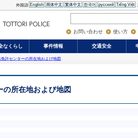
English
簡体中文
繁体中文
한국어
русский
Tiếng Việt
外国語
お問い合わせ
使い方
全なくらし
事件情報
交通安全
転免許センターの所在地および地図
ーの所在地および地図