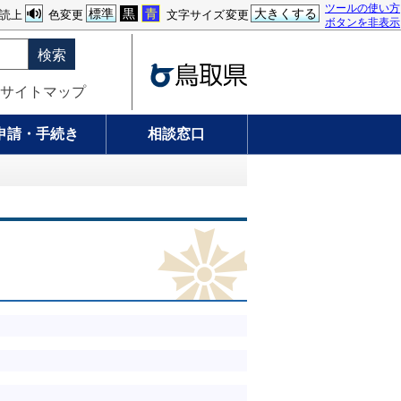
ツールの使い方
標準
黒
青
大きくする
読上
色変更
文字サイズ変更
ボタンを非表示
検索
サイトマップ
申請・手続き
相談窓口