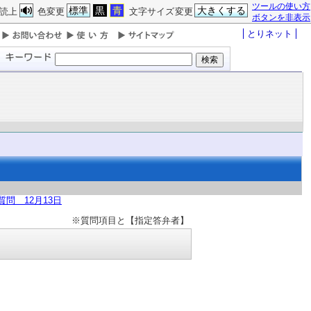
ツールの使い方
標準
黒
青
大きくする
読上
色変更
文字サイズ変更
ボタンを非表示
とりネット
問 12月13日
※質問項目と【指定答弁者】