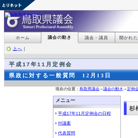
議会の動き
ホーム
議会・議員
開かれ
上へ
｜
平成17年11月定例会
県政に対する一般質問 12月13日
現在の位置：
鳥取県議会
議会の動き
定例
メニュー
杉
平成17年11月定例会の日程
付議案
代表質問