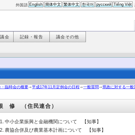
English
簡体中文
繁体中文
한국어
русский
Tiếng Việt
外国語
た議会
記録・報告
議会その他
会・臨時会の概要
平成17年11月定例会の日程
一般質問
県政に対する一般質
根 修 （住民連合）
中小企業振興と金融機関について 【知事】
農協合併及び農業基本計画について 【知事】