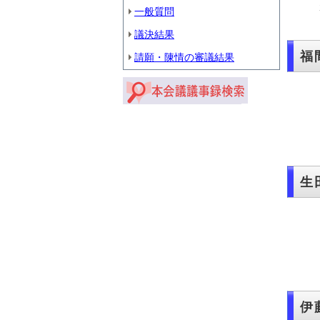
一般質問
議決結果
福
請願・陳情の審議結果
生
畜
伊