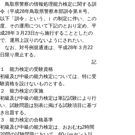
鳥取県警察の情報処理能力検定に関する訓
令（平成28年鳥取県警察本部訓令第８号。
以下「訓令」という。）の制定に伴い、この
度、その運用について下記のとおり定め、平
成28年３月23日から施行することとしたの
で、運用上誤りのないようにされたい。
なお、対号例規通達は、平成28年３月22
日限り廃止する。
記
１ 能力検定の受験資格
初級及び中級の能力検定については、特に受
験資格を設けないものとする。
２ 能力検定の実施
初級及び中級の能力検定は筆記試験により行
い、試験問題は別表に掲げる試験項目に基づ
き出題する。
３ 能力検定の合格基準
初級及び中級の能力検定は、おおむね2時間
20問の試験問題において、60パーセント以