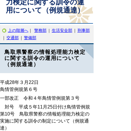
力検定に関する訓令の運
用について（例規通達）
上の階層へ
｜
警務部
｜
生活安全部
｜
刑事部
｜
交通部
｜
警備部
鳥取県警察の情報処理能力検定
に関する訓令の運用について
（例規通達）
平成28年３月22日
鳥情管例規第６号
一部改正 令和４年鳥情管例規第３号
対号 平成５年11月25日付け鳥情管例規
第10号 鳥取県警察の情報処理能力検定の
実施に関する訓令の制定について（例規通
達）