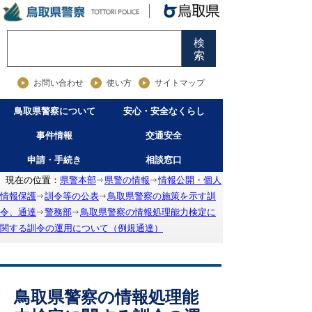
検
索
お問い合わせ
使い方
サイトマップ
鳥取県警察について
安心・安全なくらし
事件情報
交通安全
申請・手続き
相談窓口
現在の位置：
県警本部
県警の情報
情報公開・個人
情報保護
訓令等の公表
鳥取県警察の施策を示す訓
令、通達
警務部
鳥取県警察の情報処理能力検定に
関する訓令の運用について（例規通達）
鳥取県警察の情報処理能