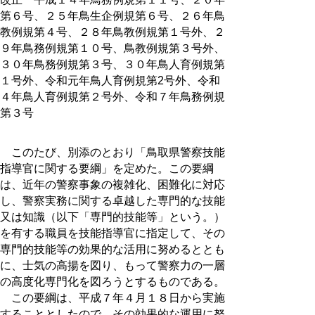
第６号、２５年鳥生企例規第６号、２６年鳥
教例規第４号、２８年鳥教例規第１号外、２
９年鳥務例規第１０号、鳥教例規第３号外、
３０年鳥務例規第３号、３０年鳥人育例規第
１号外、令和元年鳥人育例規第2号外、令和
４年鳥人育例規第２号外、令和７年鳥務例規
第３号
このたび、別添のとおり「鳥取県警察技能
指導官に関する要綱」を定めた。この要綱
は、近年の警察事象の複雑化、困難化に対応
し、警察実務に関する卓越した専門的な技能
又は知識（以下「専門的技能等」という。）
を有する職員を技能指導官に指定して、その
専門的技能等の効果的な活用に努めるととも
に、士気の高揚を図り、もって警察力の一層
の高度化専門化を図ろうとするものである。
この要綱は、平成７年４月１８日から実施
することとしたので、その効果的な運用に努