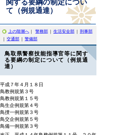
関する要綱の制定につい
て（例規通達）
上の階層へ
｜
警務部
｜
生活安全部
｜
刑事部
｜
交通部
｜
警備部
鳥取県警察技能指導官等に関す
る要綱の制定について（例規通
達）
平成７年４月１８日
鳥教例規第３号
鳥教例規第１５号
鳥生企例規第４号
鳥捜一例規第３号
鳥交企例規第５号
鳥備一例規第３号
改正 平成１４年鳥務例規第１１号、２０年