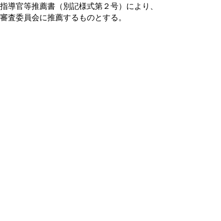
指導官等推薦書（別記様式第２号）により、
審査委員会に推薦するものとする。
１０ 技能指導官等の指名
（１） 技能指導官等の指名は、審査委員
会の審査を経た者について警察本部長が指名
するものとする。
（２）（１）の指名は、指名書（別記様式
第３号）を交付して行うものとする。
１１ 技能指導官等の解除等
次のいずれかに該当する場合には、技能
指導官等の指名を解除するものとする。ただ
し、（３）の場合を除いて、審査委員会委員
長の承認がある場合には、継続してその職務
を行うものとする。この場合、指定書を新た
に交付するものとする。
（１） 昇任したとき。
（２） 専門的技能等を担当する業務から
他の業務に異動したとき。
（３） 技能指導官等としての適格性を失