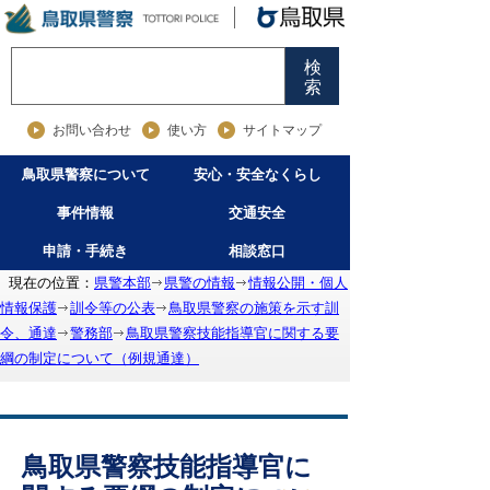
検
索
お問い合わせ
使い方
サイトマップ
鳥取県警察について
安心・安全なくらし
事件情報
交通安全
申請・手続き
相談窓口
現在の位置：
県警本部
県警の情報
情報公開・個人
情報保護
訓令等の公表
鳥取県警察の施策を示す訓
令、通達
警務部
鳥取県警察技能指導官に関する要
綱の制定について（例規通達）
鳥取県警察技能指導官に