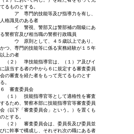
てるものとする。
ア 専門的技能等及び指導力を有し、
人格識見のある者
イ 警視、警部又は警部補の階級にあ
る警察官及び相当職の警察行政職員
ウ 原則として、４５歳以上であり、
かつ、専門的技能等に係る実務経験が１５年
以上の者
（２） 準技能指導官は、（１）ア及びイ
に該当する者の中から６に規定する審査委員
会の審査を経た者をもって充てるものとす
る。
６ 審査委員会
（１） 技能指導官等として適格性を審査
するため、警察本部に技能指導官等審査委員
会（以下「審査委員会」という。）を置くも
のとする。
（２） 審査委員会は、委員長及び委員並
びに幹事で構成し、それぞれ次の職にある者