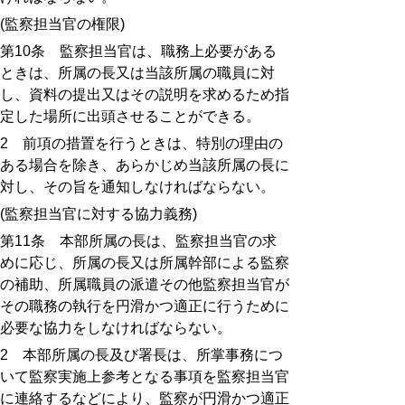
(
監察担当官の権限
)
第
10
条 監察担当官は、職務上必要がある
ときは、所属の長又は当該所属の職員に対
し、資料の提出又はその説明を求めるため指
定した場所に出頭させることができる。
2
前項の措置を行うときは、特別の理由の
ある場合を除き、あらかじめ当該所属の長に
対し、その旨を通知しなければならない。
(
監察担当官に対する協力義務
)
第
11
条 本部所属の長は、監察担当官の求
めに応じ、所属の長又は所属幹部による監察
の補助、所属職員の派遣その他監察担当官が
その職務の執行を円滑かつ適正に行うために
必要な協力をしなければならない。
2
本部所属の長及び署長は、所掌事務につ
いて監察実施上参考となる事項を監察担当官
に連絡するなどにより、監察が円滑かつ適正