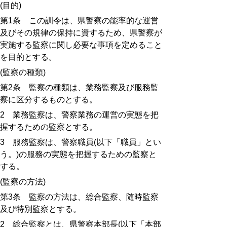
(
目的
)
第
1
条 この訓令は、県警察の能率的な運営
及びその規律の保持に資するため、県警察が
実施する監察に関し必要な事項を定めること
を目的とする。
(
監察の種類
)
第
2
条 監察の種類は、業務監察及び服務監
察に区分するものとする。
2
業務監察は、警察業務の運営の実態を把
握するための監察とする。
3
服務監察は、警察職員
(
以下「職員」とい
う。
)
の服務の実態を把握するための監察と
する。
(
監察の方法
)
第
3
条 監察の方法は、総合監察、随時監察
及び特別監察とする。
2
総合監察とは、県警察本部長
(
以下「本部