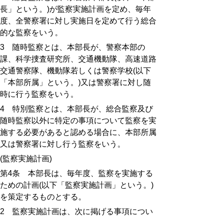
長」という。
)
が監察実施計画を定め、毎年
度、全警察署に対し実施日を定めて行う総合
的な監察をいう。
3
随時監察とは、本部長が、警察本部の
課、科学捜査研究所、交通機動隊、高速道路
交通警察隊、機動隊若しくは警察学校
(
以下
「本部所属」という。
)
又は警察署に対し随
時に行う監察をいう。
4
特別監察とは、本部長が、総合監察及び
随時監察以外に特定の事項について監察を実
施する必要があると認める場合に、本部所属
又は警察署に対し行う監察をいう。
(
監察実施計画
)
第
4
条 本部長は、毎年度、監察を実施する
ための計画
(
以下「監察実施計画」という。
)
を策定するものとする。
2
監察実施計画は、次に掲げる事項につい