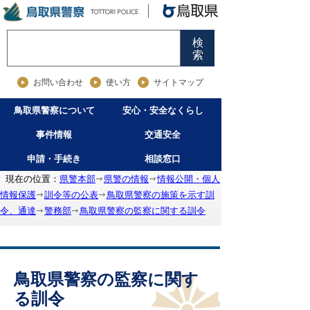
検
索
お問い合わせ
使い方
サイトマップ
鳥取県警察について
安心・安全なくらし
事件情報
交通安全
申請・手続き
相談窓口
現在の位置：
県警本部
県警の情報
情報公開・個人
情報保護
訓令等の公表
鳥取県警察の施策を示す訓
令、通達
警務部
鳥取県警察の監察に関する訓令
鳥取県警察の監察に関す
る訓令