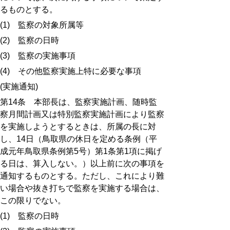
るものとする。
(1)
監察の対象所属等
(2)
監察の日時
(3)
監察の実施事項
(4)
その他監察実施上特に必要な事項
(
実施通知
)
第
14
条 本部長は、監察実施計画、随時監
察月間計画又は特別監察実施計画により監察
を実施しようとするときは、所属の長に対
し、
14
日（鳥取県の休日を定める条例（平
成元年鳥取県条例第
5
号）第
1
条第
1
項に掲げ
る日は、算入しない。）以上前に次の事項を
通知するものとする。ただし、これにより難
い場合や抜き打ちで監察を実施する場合は、
この限りでない。
(1)
監察の日時