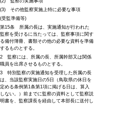
(2)
監察の実施事項
(3)
その他監察実施上特に必要な事項
(
受監準備等
)
第
15
条 所属の長は、実施通知が行われた
監察を受けるに当たっては、監察事項に関す
る備付簿冊、書類その他の必要な資料を準備
するものとする。
2
監察には、所属の長、所属幹部又は関係
職員を出席させるものとする。
3
特別監察の実施通知を受理した所属の長
は、当該監察実施日の
5
日（鳥取県の休日を
定める条例第
1
条第
1
項に掲げる日は、算入
しない。）前までに監察の資料として監察説
明書を、監察課長を経由して本部長に送付し
なければならない。
(
監察の結果に基づく措置
)
第
16
条 本部長は、監察の結果に基づき、