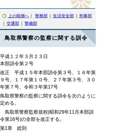
上の階層へ
｜
警務部
｜
生活安全部
｜
刑事部
｜
交通部
｜
警備部
鳥取県警察の監察に関する訓令
平成１２年３月２３日
本部訓令第２号
改正 平成１５年本部訓令第３号、１６年第
９号、１７年第１０号、２７年第３号、３０
年第７号、令和３年第17号
鳥取県警察の監察に関する訓令を次のように
定める。
鳥取県警察監察規程
(
昭和
29
年
11
月本部訓
令第
16
号
)
の全部を改正する。
第
1
章 総則