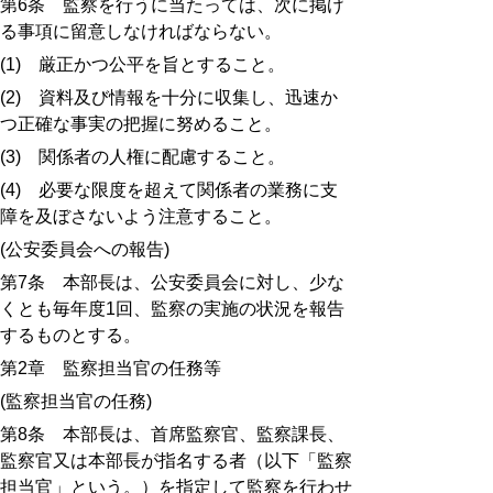
第
6
条 監察を行うに当たっては、次に掲げ
る事項に留意しなければならない。
(1)
厳正かつ公平を旨とすること。
(2)
資料及び情報を十分に収集し、迅速か
つ正確な事実の把握に努めること。
(3)
関係者の人権に配慮すること。
(4)
必要な限度を超えて関係者の業務に支
障を及ぼさないよう注意すること。
(
公安委員会への報告
)
第
7
条 本部長は、公安委員会に対し、少な
くとも毎年度
1
回、監察の実施の状況を報告
するものとする。
第
2
章 監察担当官の任務等
(
監察担当官の任務
)
第
8
条 本部長は、首席監察官、監察課長、
監察官又は本部長が指名する者（以下「監察
担当官」という。）を指定して監察を行わせ