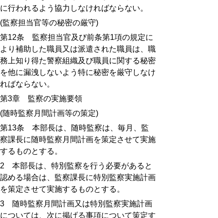
に行われるよう協力しなければならない。
(
監察担当官等の秘密の厳守
)
第
12
条 監察担当官及び前条第
1
項の規定に
より補助した職員又は派遣された職員は、職
務上知り得た警察組織及び職員に関する秘密
を他に漏洩しないよう特に秘密を厳守しなけ
ればならない。
第
3
章 監察の実施要領
(
随時監察月間計画等の策定
)
第
13
条 本部長は、随時監察は、毎月、監
察課長に随時監察月間計画を策定させて実施
するものとする。
2
本部長は、特別監察を行う必要があると
認める場合は、監察課長に特別監察実施計画
を策定させて実施するものとする。
3
随時監察月間計画又は特別監察実施計画
については、次に掲げる事項について策定す