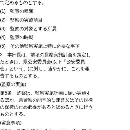
て定めるものとする。
(1)
監察の種類
(2)
監察の実施項目
(3)
監察の対象とする所属
(4)
監察の時期
(5)
その他監察実施上特に必要な事項
3
本部長は、前項の監察実施計画を策定し
たときは、県公安委員会
(
以下「公安委員
会」という。
)
に対し、速やかに、これを報
告するものとする。
(
監察の実施
)
第
5
条 監察は、監察実施計画に従い実施す
るほか、県警察の能率的な運営又はその規律
の保持のため必要があると認めるときに行う
ものとする。
(
留意事項
)