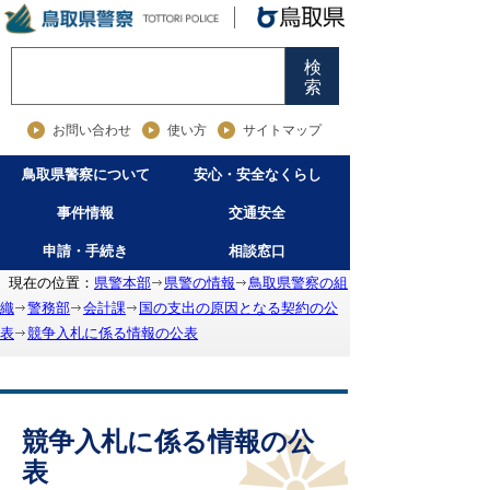
検
索
お問い合わせ
使い方
サイトマップ
鳥取県警察について
安心・安全なくらし
事件情報
交通安全
申請・手続き
相談窓口
現在の位置：
県警本部
県警の情報
鳥取県警察の組
織
警務部
会計課
国の支出の原因となる契約の公
表
競争入札に係る情報の公表
競争入札に係る情報の公
表