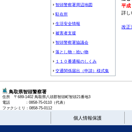
智頭警察署周辺地図
平成
詳し
駐在所
生活安全情報
改正
被害者支援
智頭警察署協議会
落とし物・拾い物
１１０番通報のしくみ
交通関係届出（申請）様式集
鳥取県智頭警察署
住所 〒689-1402 鳥取県八頭郡智頭町智頭21番地3
電話 ：0858-75-0110（代表）
ファクシミリ：0858-75-0112
個人情報保護