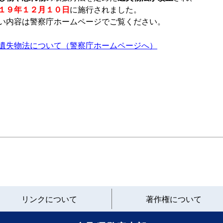
１９年１２月１０日
に施行されました。
い内容は警察庁ホームページでご覧ください。
遺失物法について（警察庁ホームページへ）
と
リンクについて
著作権について
り
ネ