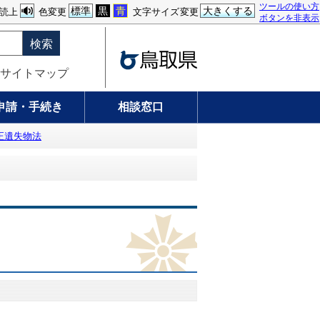
ツールの使い方
標準
黒
青
大きくする
読上
色変更
文字サイズ変更
ボタンを非表示
検索
サイトマップ
申請・手続き
相談窓口
正遺失物法