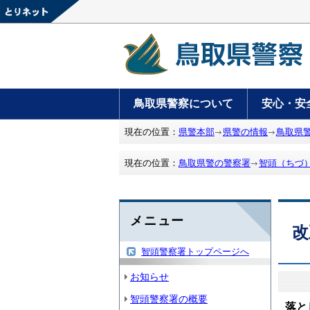
鳥取県警察について
安心・安
現在の位置：
県警本部
県警の情報
鳥取県
現在の位置：
鳥取県警の警察署
智頭（ちづ
メニュー
改
智頭警察署トップページへ
お知らせ
智頭警察署の概要
落と