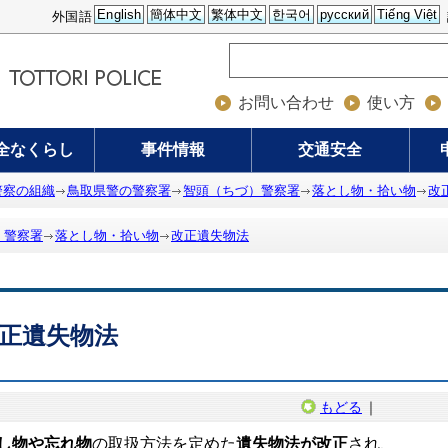
English
簡体中文
繁体中文
한국어
русский
Tiếng Việt
外国語
お問い合わせ
使い方
全なくらし
事件情報
交通安全
警察の組織
鳥取県警の警察署
智頭（ちづ）警察署
落とし物・拾い物
改
）警察署
落とし物・拾い物
改正遺失物法
正遺失物法
もどる
｜
し物や忘れ物
の取扱方法を定めた
遺失物法が改正
され、