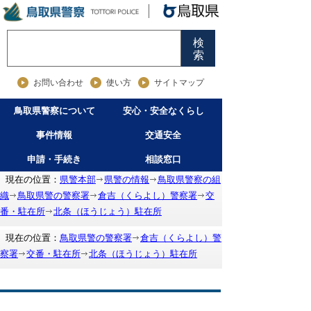
検
索
お問い合わせ
使い方
サイトマップ
鳥取県警察について
安心・安全なくらし
事件情報
交通安全
申請・手続き
相談窓口
現在の位置：
県警本部
県警の情報
鳥取県警察の組
織
鳥取県警の警察署
倉吉（くらよし）警察署
交
番・駐在所
北条（ほうじょう）駐在所
現在の位置：
鳥取県警の警察署
倉吉（くらよし）警
察署
交番・駐在所
北条（ほうじょう）駐在所