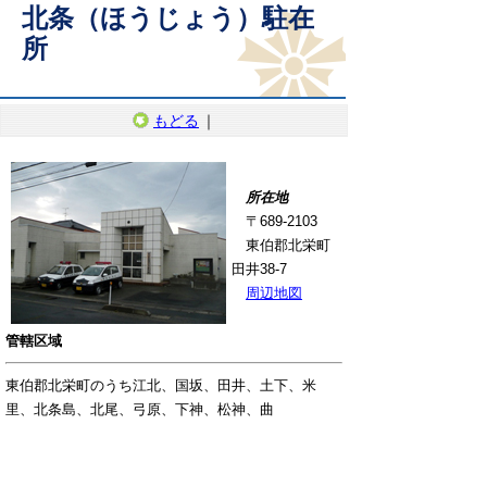
北条（ほうじょう）駐在
所
もどる
｜
所在地
〒689-2103
東伯郡北栄町
田井38-7
周辺地図
管轄区域
東伯郡北栄町のうち江北、国坂、田井、土下、米
里、北条島、北尾、弓原、下神、松神、曲