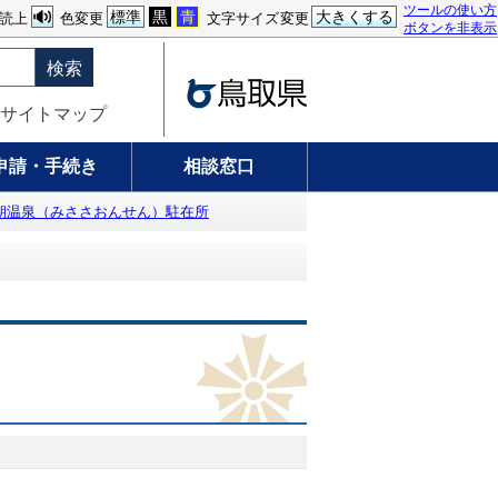
ツールの使い方
標準
黒
青
大きくする
読上
色変更
文字サイズ変更
ボタンを非表示
検索
サイトマップ
申請・手続き
相談窓口
朝温泉（みささおんせん）駐在所