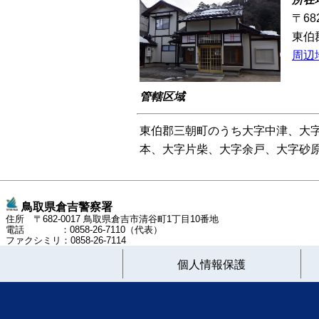
〒682
東伯郡
周辺
管轄区域
東伯郡三朝町のうち大字中津、大
本、大字片柴、大字余戸、大字
鳥取県倉吉警察署
住所 〒682-0017 鳥取県倉吉市清谷町1丁目10番地
電話 ：0858-26-7110（代表）
ファクシミリ：0858-26-7114
個人情報保護