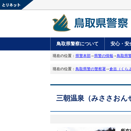
鳥取県警察について
安心・安
現在の位置：
県警本部
県警の情報
鳥取県
現在の位置：
鳥取県警の警察署
倉吉（くら
三朝温泉（みささおん
所在