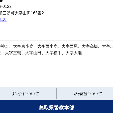
-0122
三朝町大字山田163番2
地図
字神倉、大字東小鹿、大字西小鹿、大字西尾、大字高橋、大字
砂原、大字三朝、大字山田、大字横手、大字大瀬
と
リンクについて
著作権について
り
ネ
ッ
鳥取県警察本部
ト