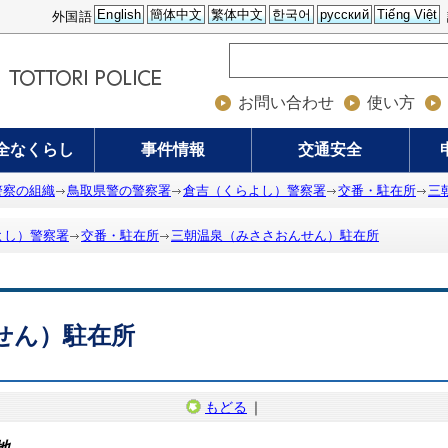
English
簡体中文
繁体中文
한국어
русский
Tiếng Việt
外国語
お問い合わせ
使い方
全なくらし
事件情報
交通安全
警察の組織
鳥取県警の警察署
倉吉（くらよし）警察署
交番・駐在所
三
よし）警察署
交番・駐在所
三朝温泉（みささおんせん）駐在所
せん）駐在所
もどる
｜
地