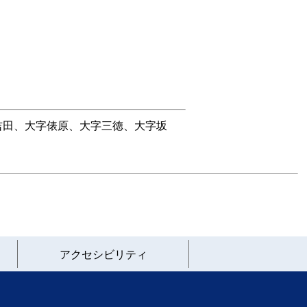
吉田、大字俵原、大字三徳、大字坂
アクセシビリティ