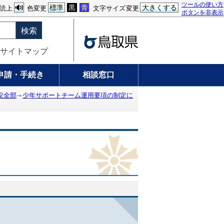
ツールの使い方
標準
黒
青
大きくする
読上
色変更
文字サイズ変更
ボタンを非表示
検索
サイトマップ
申請・手続き
相談窓口
安全部
少年サポートチーム運用要項の制定に