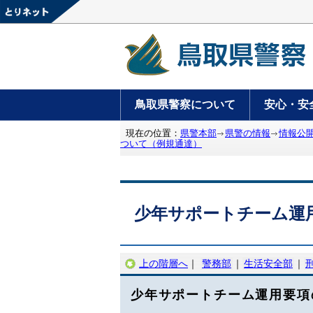
鳥取県警察について
安心・安
現在の位置：
県警本部
県警の情報
情報公
ついて（例規通達）
少年サポートチーム運
上の階層へ
｜
警務部
｜
生活安全部
｜
少年サポートチーム運用要項