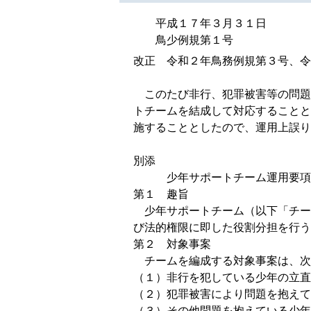
平成１７年３月３１日
鳥少例規第１号
改正 令和２年鳥務例規第３号、令
このたび非行、犯罪被害等の問題
トチームを結成して対応することと
施することとしたので、運用上誤り
別添
少年サポートチーム運用要項
第１ 趣旨
少年サポートチーム（以下「チー
び法的権限に即した役割分担を行う
第２ 対象事案
チームを編成する対象事案は、次
（１）非行を犯している少年の立直
（２）犯罪被害により問題を抱えて
（３）その他問題を抱えている少年