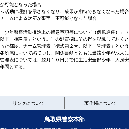
が可能となった場合
活動に理解を示さなくなり、成果が期待できなくなった場合
ームによる対応が事実上不可能となった場合
「少年警察活動推進上の留意事項等について（例規通達）」（
以下「相談簿」という。）の処置欄にその旨を記載しておくと
った都度、チーム管理表（様式第２号。以下「管理表」という
各所属において編てつし、関係書類とともに当該少年が成人に
管理表については、翌月１０日までに生活安全部少年・人身安
年間とする。
と
リンクについて
著作権について
り
ネ
ッ
鳥取県警察本部
ト
へ