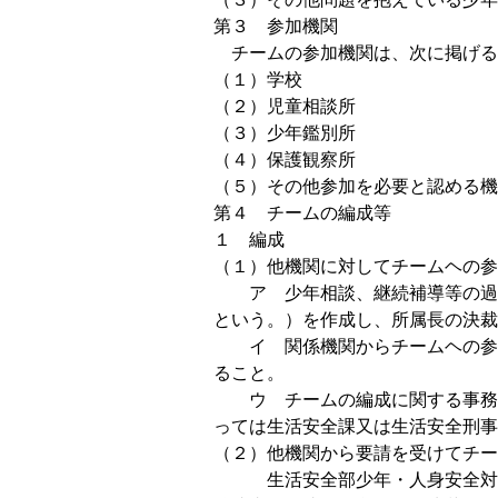
第３ 参加機関
チームの参加機関は、次に掲げる
（１）学校
（２）児童相談所
（３）少年鑑別所
（４）保護観察所
（５）その他参加を必要と認める機
第４ チームの編成等
１ 編成
（１）他機関に対してチームヘの参
ア 少年相談、継続補導等の過程
という。）を作成し、所属長の決
イ 関係機関からチームヘの参加
ること。
ウ チームの編成に関する事務局
っては生活安全課又は生活安全刑事
（２）他機関から要請を受けてチー
生活安全部少年・人身安全対策課