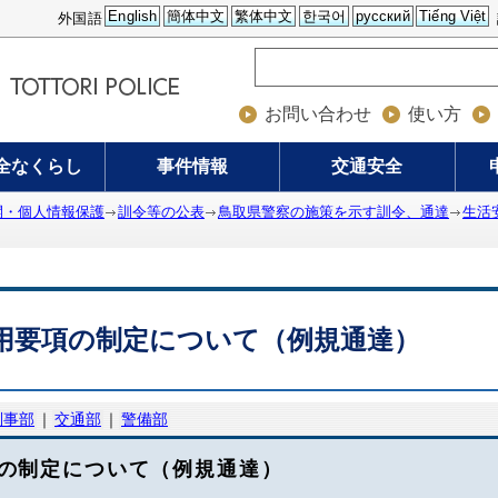
English
簡体中文
繁体中文
한국어
русский
Tiếng Việt
外国語
お問い合わせ
使い方
全なくらし
事件情報
交通安全
開・個人情報保護
訓令等の公表
鳥取県警察の施策を示す訓令、通達
生活
用要項の制定について（例規通達）
刑事部
｜
交通部
｜
警備部
の制定について（例規通達）