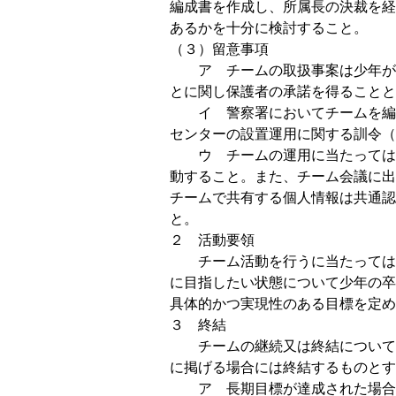
編成書を作成し、所属長の決裁を経
あるかを十分に検討すること。
（３）留意事項
ア チームの取扱事案は少年が対
とに関し保護者の承諾を得ることと
イ 警察署においてチームを編成
センターの設置運用に関する訓令（
ウ チームの運用に当たっては、
動すること。また、チーム会議に出
チームで共有する個人情報は共通認
と。
２ 活動要領
チーム活動を行うに当たっては、
に目指したい状態について少年の卒
具体的かつ実現性のある目標を定め
３ 終結
チームの継続又は終結については
に掲げる場合には終結するものとす
ア 長期目標が達成された場合